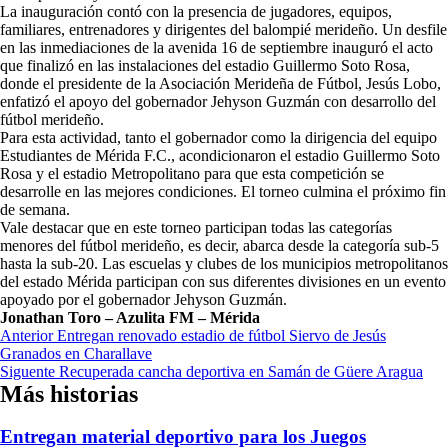
La inauguración contó con la presencia de jugadores, equipos,
familiares, entrenadores y dirigentes del balompié merideño. Un desfile
en las inmediaciones de la avenida 16 de septiembre inauguró el acto
que finalizó en las instalaciones del estadio Guillermo Soto Rosa,
donde el presidente de la Asociación Merideña de Fútbol, Jesús Lobo,
enfatizó el apoyo del gobernador Jehyson Guzmán con desarrollo del
fútbol merideño.
Para esta actividad, tanto el gobernador como la dirigencia del equipo
Estudiantes de Mérida F.C., acondicionaron el estadio Guillermo Soto
Rosa y el estadio Metropolitano para que esta competición se
desarrolle en las mejores condiciones. El torneo culmina el próximo fin
de semana.
Vale destacar que en este torneo participan todas las categorías
menores del fútbol merideño, es decir, abarca desde la categoría sub-5
hasta la sub-20. Las escuelas y clubes de los municipios metropolitanos
del estado Mérida participan con sus diferentes divisiones en un evento
apoyado por el gobernador Jehyson Guzmán.
Jonathan Toro – Azulita FM – Mérida
Navegación
Anterior
Entregan renovado estadio de fútbol Siervo de Jesús
Granados en Charallave
de
Siguente
Recuperada cancha deportiva en Samán de Güere Aragua
entradas
Más historias
Entregan material deportivo para los Juegos