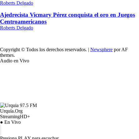
Roberts Delgado
Ajedrecista Vicmary Pérez conquista el oro en Juegos
Centroamericanos
Roberts Delgado
Copyright © Todos los derechos reservados.
|
Newsphere
por AF
themes.
Audio en Vivo
Urquía.Org
StreamingHD+
● En Vivo
Presiona PLAY para escuchar