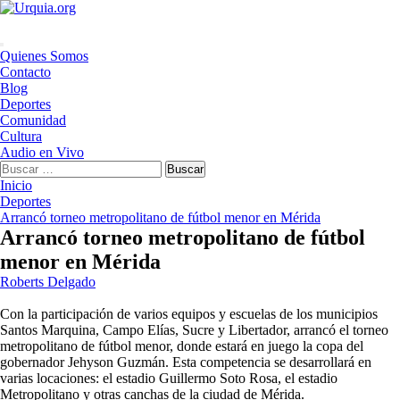
Saltar
al
contenido
Menú
Quienes Somos
principal
Contacto
Blog
Deportes
Comunidad
Cultura
Audio en Vivo
Buscar:
Inicio
Deportes
Arrancó torneo metropolitano de fútbol menor en Mérida
Arrancó torneo metropolitano de fútbol
menor en Mérida
Roberts Delgado
Con la participación de varios equipos y escuelas de los municipios
Santos Marquina, Campo Elías, Sucre y Libertador, arrancó el torneo
metropolitano de fútbol menor, donde estará en juego la copa del
gobernador Jehyson Guzmán. Esta competencia se desarrollará en
varias locaciones: el estadio Guillermo Soto Rosa, el estadio
Metropolitano y otras canchas de la ciudad de Mérida.