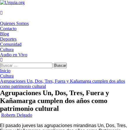
Saltar
al
contenido
Menú
Quienes Somos
principal
Contacto
Blog
Deportes
Comunidad
Cultura
Audio en Vivo
Buscar:
Inicio
Cultura
Agrupaciones Un, Dos, Tres, Fuera y Kañamarga cumplen dos años
como patrimonio cultural
Agrupaciones Un, Dos, Tres, Fuera y
Kañamarga cumplen dos años como
patrimonio cultural
Roberts Delgado
El pasado jueves las agrupaciones mirandinas Un, Dos, Tres,