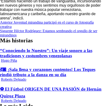
“Estamos haciendo un trabajo de vanguardia, incursionando
en nuevos géneros y nos sentimos muy orgullosos de poder
trabajar con nuestra música popular venezolana,
latinoamericana y caribeña, aportando nuestro granito de
arena”, indicó.
Navegación
Anterior
Juventud mirandina participó en el curso de fotografía
creativa
de
Siguente
Héctor Rodríguez: Estamos sembrando el orgullo de ser
entradas
mirandinos
Más historias
“Conociendo lo Nuestro”: Un viaje sonoro a las
tradiciones y costumbres venezolanas
Hugo Piña
💃🏿 ¡Sala llena y corazones contentos! Los Teques
rindió tributo a la danza en su día
Roberts Delgado
⚽ El Fútbol ORIGEN DE UNA PASIÓN de Hernán
Quiroz Plaza
Roberts Delgado