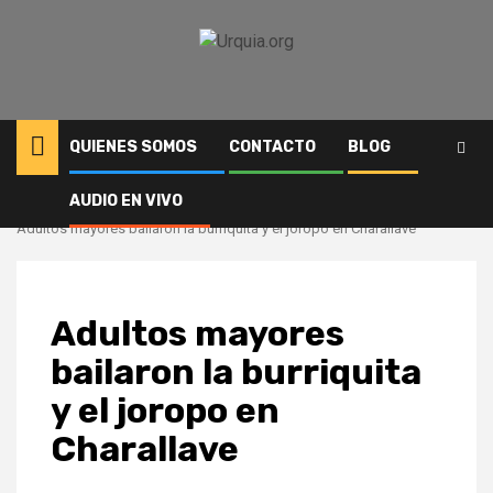
Saltar
al
contenido
QUIENES SOMOS
CONTACTO
BLOG
AUDIO EN VIVO
Inicio
Cultura
Adultos mayores bailaron la burriquita y el joropo en Charallave
Adultos mayores
bailaron la burriquita
y el joropo en
Charallave