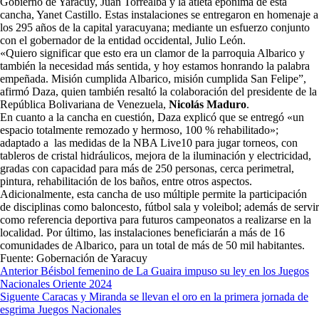
Gobierno de Yaracuy, Juan Torrealba y la atleta epónima de esta
cancha, Yanet Castillo. Estas instalaciones se entregaron en homenaje a
los 295 años de la capital yaracuyana; mediante un esfuerzo conjunto
con el gobernador de la entidad occidental, Julio León.
«Quiero significar que esto era un clamor de la parroquia Albarico y
también la necesidad más sentida, y hoy estamos honrando la palabra
empeñada. Misión cumplida Albarico, misión cumplida San Felipe”,
afirmó Daza, quien también resaltó la colaboración del presidente de la
República Bolivariana de Venezuela,
Nicolás Maduro
.
En cuanto a la cancha en cuestión, Daza explicó que se entregó «un
espacio totalmente remozado y hermoso, 100 % rehabilitado»;
adaptado a las medidas de la NBA Live10 para jugar torneos, con
tableros de cristal hidráulicos, mejora de la iluminación y electricidad,
gradas con capacidad para más de 250 personas, cerca perimetral,
pintura, rehabilitación de los baños, entre otros aspectos.
Adicionalmente, esta cancha de uso múltiple permite la participación
de disciplinas como baloncesto, fútbol sala y voleibol; además de servir
como referencia deportiva para futuros campeonatos a realizarse en la
localidad. Por último, las instalaciones beneficiarán a más de 16
comunidades de Albarico, para un total de más de 50 mil habitantes.
Fuente: Gobernación de Yaracuy
Navegación
Anterior
Béisbol femenino de La Guaira impuso su ley en los Juegos
Nacionales Oriente 2024
de
Siguente
Caracas y Miranda se llevan el oro en la primera jornada de
entradas
esgrima Juegos Nacionales