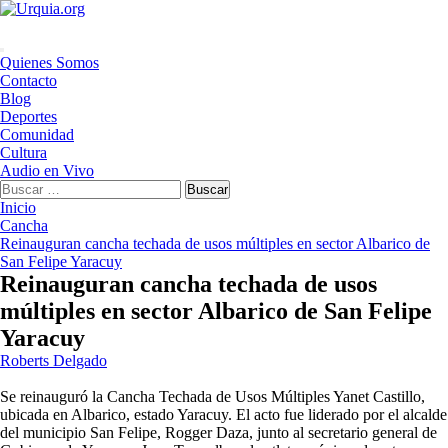
Saltar
al
contenido
Menú
Quienes Somos
principal
Contacto
Blog
Deportes
Comunidad
Cultura
Audio en Vivo
Buscar:
Inicio
Cancha
Reinauguran cancha techada de usos múltiples en sector Albarico de
San Felipe Yaracuy
Reinauguran cancha techada de usos
múltiples en sector Albarico de San Felipe
Yaracuy
Roberts Delgado
Se reinauguró la Cancha Techada de Usos Múltiples Yanet Castillo,
ubicada en Albarico, estado Yaracuy. El acto fue liderado por el alcalde
del municipio San Felipe, Rogger Daza, junto al secretario general de