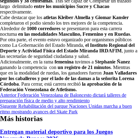
segundos y 38 centésimas
. Tras ser capaz de Completar un trazado
largo delimitado
entre los municipios Sucre y Chacao
respectivamente.
Cabe destacar que los
atletas Kleiber Almella y Giomar Kansler
completaron el podio siendo los tres mejores de la competencia.
Alrededor de
1000 corredores
se presentaron para esta carrera
nocturna
en las modalidades Masculino, Femenino y en Ruedas
.
Por otra parte, el evento estuvo organizado por organismos públicos
como La Gobernación del Estado Miranda,
el Instituto Regional del
Deporte y Actividad Física del Estado Miranda IRDAFIM
, junto a
las secretarías de seguridad ciudadana y salud.
Adicionalmente, en la rama
femenina
tuvimos a
Stephanie Ñanez
ganando la competencia con
un registro de 21 minutos
. Mientras
que en la modalidad de ruedas, los ganadores fueron
Juan Valladares
por los caballeros y por el lado de las damas a la señorita Lorena
Córdoba
. Para cerrar, está carrera recibió
la aprobación de la
Federación Venezolana de Atletismo.
Navegación
Anterior
Federación Venezolana de Baloncesto dictará talleres de
preparación física de medio y alto rendimiento
de
Siguente
Rehabilitación del parque Naciones Unidas marcha a buen
entradas
ritmo mostrando avances del Skate Park
Más historias
Entregan material deportivo para los Juegos