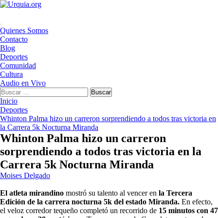
Saltar
al
contenido
Menú
Quienes Somos
principal
Contacto
Blog
Deportes
Comunidad
Cultura
Audio en Vivo
Buscar:
Inicio
Deportes
Whinton Palma hizo un carreron sorprendiendo a todos tras victoria en
la Carrera 5k Nocturna Miranda
Whinton Palma hizo un carreron
sorprendiendo a todos tras victoria en la
Carrera 5k Nocturna Miranda
Moises Delgado
El atleta mirandino
mostró su talento al vencer en
la Tercera
Edición de la carrera nocturna 5k del estado Miranda.
En efecto,
el veloz corredor tequeño completó un recorrido de
15 minutos con 47