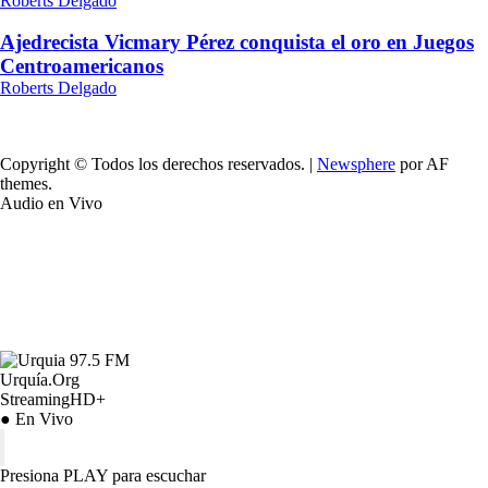
Roberts Delgado
Ajedrecista Vicmary Pérez conquista el oro en Juegos
Centroamericanos
Roberts Delgado
Copyright © Todos los derechos reservados.
|
Newsphere
por AF
themes.
Audio en Vivo
Urquía.Org
StreamingHD+
● En Vivo
Presiona PLAY para escuchar