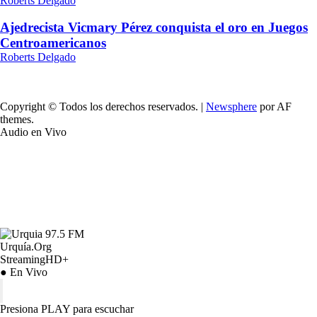
Roberts Delgado
Ajedrecista Vicmary Pérez conquista el oro en Juegos
Centroamericanos
Roberts Delgado
Copyright © Todos los derechos reservados.
|
Newsphere
por AF
themes.
Audio en Vivo
Urquía.Org
StreamingHD+
● En Vivo
Presiona PLAY para escuchar