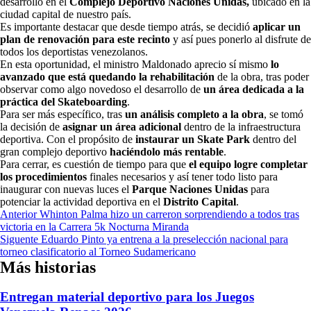
desarrollo en el
Complejo Deportivo Naciones Unidas,
ubicado en la
ciudad capital de nuestro país.
Es importante destacar que desde tiempo atrás, se decidió
aplicar un
plan de renovación para este recinto
y así pues ponerlo al disfrute de
todos los deportistas venezolanos.
En esta oportunidad, el ministro Maldonado aprecio sí mismo
lo
avanzado que está quedando la rehabilitación
de la obra, tras poder
observar como algo novedoso el desarrollo de
un área dedicada a la
práctica del Skateboarding
.
Para ser más específico, tras
un análisis completo a la obra
, se tomó
la decisión de
asignar un área adicional
dentro de la infraestructura
deportiva. Con el propósito de
instaurar un Skate Park
dentro del
gran complejo deportivo
haciéndolo más rentable
.
Para cerrar, es cuestión de tiempo para que
el equipo logre completar
los procedimientos
finales necesarios y así tener todo listo para
inaugurar con nuevas luces el
Parque Naciones Unidas
para
potenciar la actividad deportiva en el
Distrito Capital
.
Navegación
Anterior
Whinton Palma hizo un carreron sorprendiendo a todos tras
victoria en la Carrera 5k Nocturna Miranda
de
Siguente
Eduardo Pinto ya entrena a la preselección nacional para
entradas
torneo clasificatorio al Torneo Sudamericano
Más historias
Entregan material deportivo para los Juegos