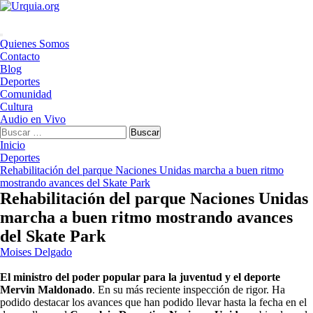
Saltar
al
contenido
Menú
Quienes Somos
principal
Contacto
Blog
Deportes
Comunidad
Cultura
Audio en Vivo
Buscar:
Inicio
Deportes
Rehabilitación del parque Naciones Unidas marcha a buen ritmo
mostrando avances del Skate Park
Rehabilitación del parque Naciones Unidas
marcha a buen ritmo mostrando avances
del Skate Park
Moises Delgado
El ministro del poder popular para la juventud y el deporte
Mervin Maldonado
. En su más reciente inspección de rigor. Ha
podido destacar los avances que han podido llevar hasta la fecha en el