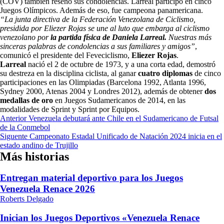
(COV) también reseñó sus condolencias. Larreal participó en cinco
Juegos Olímpicos. Además de eso, fue campeona panamericana.
“La junta directiva de la Federación Venezolana de Ciclismo,
presidida por Eliezer Rojas se une al luto que embarga al ciclismo
venezolano por
la partida física de Daniela Larreal.
Nuestras más
sinceras palabras de condolencias a sus familiares y amigos”
,
comunicó el presidente del Feveciclismo,
Eliezer Rojas
.
Larreal
nació el 2 de octubre de 1973, y a una corta edad, demostró
su destreza en la disciplina ciclista, al ganar
cuatro diplomas
de cinco
participaciones en las Olimpiadas (Barcelona 1992, Atlanta 1996,
Sydney 2000, Atenas 2004 y Londres 2012), además de obtener
dos
medallas de oro
en Juegos Sudamericanos de 2014, en las
modalidades de Sprint y Sprint por Equipos.
Navegación
Anterior
Venezuela debutará ante Chile en el Sudamericano de Futsal
de la Conmebol
de
Siguente
Campeonato Estadal Unificado de Natación 2024 inicia en el
entradas
estado andino de Trujillo
Más historias
Entregan material deportivo para los Juegos
Venezuela Renace 2026
Roberts Delgado
Inician los Juegos Deportivos «Venezuela Renace