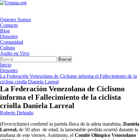
Saltar
al
contenido
Menú
Quienes Somos
principal
Contacto
Blog
Deportes
Comunidad
Cultura
Audio en Vivo
Buscar:
Inicio
Deportes
La Federación Venezolana de Ciclismo informa el Fallecimiento de la
ciclista criolla Daniela Larreal
La Federación Venezolana de Ciclismo
informa el Fallecimiento de la ciclista
criolla Daniela Larreal
Roberts Delgado
(Feveciclismo) confirmó la partida física de la atleta marabina,
Daniela
Larreal,
de 50 años de edad, la lamentable perdida ocurrió durante la
mañana de este viernes. Asimismo, el
Comité Olímpico Venezolano