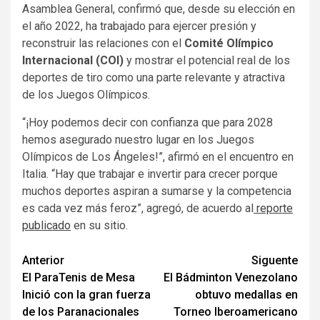
Asamblea General, confirmó que, desde su elección en
el año 2022, ha trabajado para ejercer presión y
reconstruir las relaciones con el
Comité Olímpico
Internacional (COI)
y mostrar el potencial real de los
deportes de tiro como una parte relevante y atractiva
de los Juegos Olímpicos.
“¡Hoy podemos decir con confianza que para 2028
hemos asegurado nuestro lugar en los Juegos
Olímpicos de Los Ángeles!”, afirmó en el encuentro en
Italia. “Hay que trabajar e invertir para crecer porque
muchos deportes aspiran a sumarse y la competencia
es cada vez más feroz”, agregó, de acuerdo al
reporte
publicado
en su sitio.
Navegación
Anterior
Siguente
El ParaTenis de Mesa
El Bádminton Venezolano
de
Inició con la gran fuerza
obtuvo medallas en
entradas
de los Paranacionales
Torneo Iberoamericano