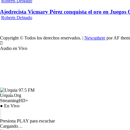
Roberts Delgado
Ajedrecista Vicmary Pérez conquista el oro en Juegos
Roberts Delgado
Copyright © Todos los derechos reservados.
|
Newsphere
por AF them
Audio en Vivo
Urquía.Org
StreamingHD+
● En Vivo
Presiona PLAY para escuchar
Cargando…