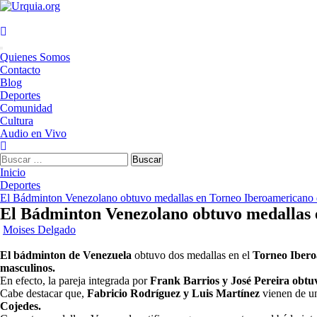
Saltar
al
contenido
Menú
Quienes Somos
principal
Contacto
Blog
Deportes
Comunidad
Cultura
Audio en Vivo
Buscar:
Inicio
Deportes
El Bádminton Venezolano obtuvo medallas en Torneo Iberoamericano 
El Bádminton Venezolano obtuvo medallas 
Moises Delgado
El bádminton de Venezuela
obtuvo dos medallas en el
Torneo Iberoa
masculinos.
En efecto, la pareja integrada por
Frank Barrios y José Pereira obtuv
Cabe destacar que,
Fabricio Rodríguez y Luis Martínez
vienen de un
Cojedes.