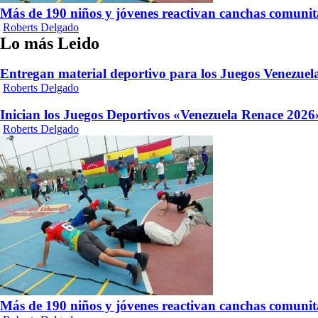
Más de 190 niños y jóvenes reactivan canchas comunit
Roberts Delgado
Lo más Leido
Entregan material deportivo para los Juegos Venezue
Roberts Delgado
Inician los Juegos Deportivos «Venezuela Renace 2026»
Roberts Delgado
Más de 190 niños y jóvenes reactivan canchas comunit