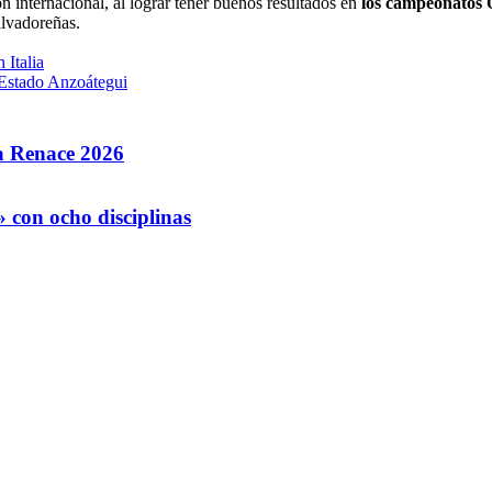
 internacional, al lograr tener buenos resultados en
los campeonatos 
alvadoreñas.
 Italia
 Estado Anzoátegui
la Renace 2026
 con ocho disciplinas