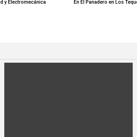
dad y Electromecánica
En El Panadero en Los Tequ