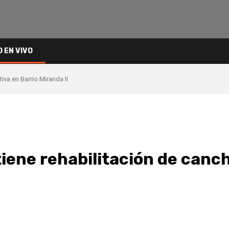
O EN VIVO
iva en Barrio Miranda II
iene rehabilitación de canc