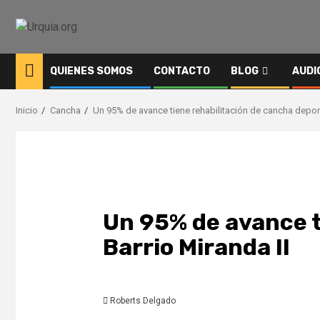
Saltar
al
contenido
QUIENES SOMOS
CONTACTO
BLOG
AUDI
Inicio
Cancha
Un 95% de avance tiene rehabilitación de cancha deport
Un 95% de avance t
Barrio Miranda II
Roberts Delgado