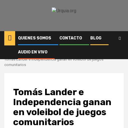
Saltar
al
contenido
QUIENES SOMOS
CONTACTO
BLOG
AUDIO EN VIVO
Inicio
Deportes
Tomás Lander e Independencia ganan en voleibol de juegos
comunitarios
Tomás Lander e
Independencia ganan
en voleibol de juegos
comunitarios