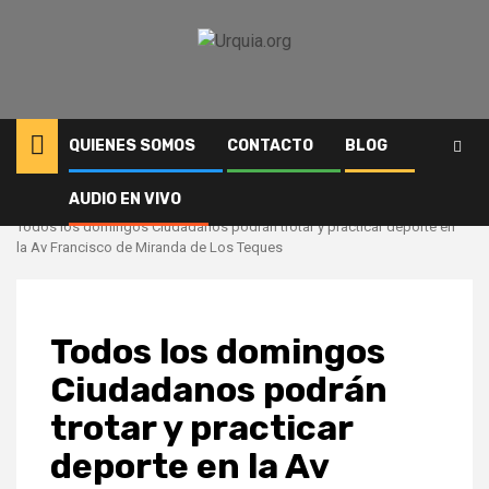
Saltar
al
contenido
QUIENES SOMOS
CONTACTO
BLOG
AUDIO EN VIVO
Inicio
Deportes
Todos los domingos Ciudadanos podrán trotar y practicar deporte en
la Av Francisco de Miranda de Los Teques
Todos los domingos
Ciudadanos podrán
trotar y practicar
deporte en la Av