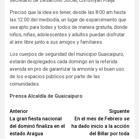
secretario de Desarrollo Social, Christhyan Fraija.
Precisó que la idea es tener, desde las 8:00 am hasta
las 12:00 del mediodía, un lugar de esparcimiento que
sea apto para todas y todos de manera gratuita, donde
niños, niñas, adolescentes y adultos puedan disfrutar
al aire libre junto a sus amigos y familiares.
Los cuerpos de seguridad del municipio Guaicaipuro,
estarán desplegados cada domingo en la referida
avenida en pro de garantizar la armonía y el buen uso
de los espacios públicos por parte de las
comunidades.
Prensa Alcaldía de Guaicaipuro
Navegación
Anterior
Siguente
La gran fiesta nacional
En el mes de Febrero se
de
del dominó finaliza en el
ha dado inicio a la acción
entradas
estado Aragua
del Billar por toda