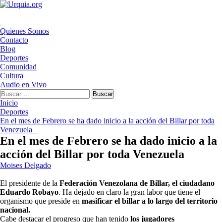
Saltar
al
contenido
Menú
Quienes Somos
principal
Contacto
Blog
Deportes
Comunidad
Cultura
Audio en Vivo
Buscar:
Inicio
Deportes
En el mes de Febrero se ha dado inicio a la acción del Billar por toda
Venezuela
En el mes de Febrero se ha dado inicio a la
acción del Billar por toda Venezuela
Moises Delgado
El presidente de la
Federación Venezolana de Billar, el ciudadano
Eduardo Robayo
. Ha dejado en claro la gran labor que tiene el
organismo que preside en
masificar el billar a lo largo del territorio
nacional.
Cabe destacar el progreso que han tenido
los jugadores