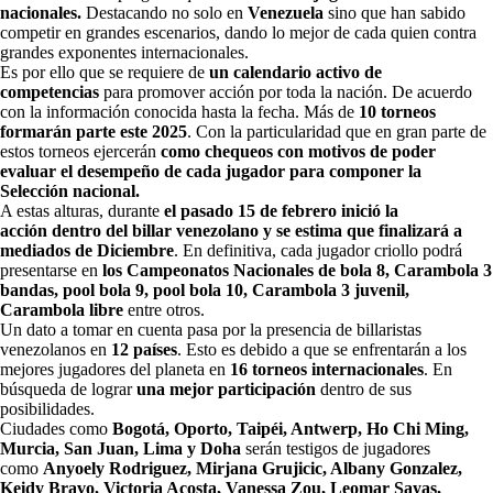
nacionales.
Destacando no solo en
Venezuela
sino que han sabido
competir en grandes escenarios, dando lo mejor de cada quien contra
grandes exponentes internacionales.
Es por ello que se requiere de
un calendario activo de
competencias
para promover acción por toda la nación. De acuerdo
con la información conocida hasta la fecha. Más de
10 torneos
formarán parte este 2025
. Con la particularidad que en gran parte de
estos torneos ejercerán
como chequeos con motivos de poder
evaluar el desempeño de cada jugador para componer la
Selección nacional.
A estas alturas, durante
el pasado 15 de febrero inició la
acción
dentro del billar venezolano y se estima que finalizará a
mediados de Diciembre
. En definitiva, cada jugador criollo podrá
presentarse en
los Campeonatos Nacionales de bola 8, Carambola 3
bandas, pool bola 9, pool bola 10, Carambola 3 juvenil,
Carambola libre
entre otros.
Un dato a tomar en cuenta pasa por la presencia de billaristas
venezolanos en
12 países
. Esto es debido a que se enfrentarán a los
mejores jugadores del planeta en
16 torneos internacionales
. En
búsqueda de lograr
una mejor participación
dentro de sus
posibilidades.
Ciudades como
Bogotá, Oporto, Taipéi, Antwerp, Ho Chi Ming,
Murcia, San Juan, Lima y Doha
serán testigos de jugadores
como
Anyoely Rodriguez, Mirjana Grujicic, Albany Gonzalez,
Keidy Bravo, Victoria Acosta, Vanessa Zou, Leomar Sayas,