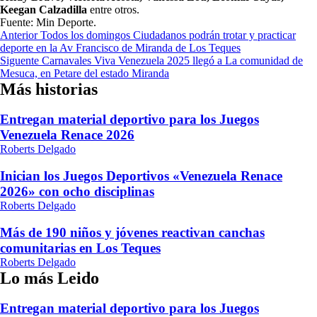
Keegan Calzadilla
entre otros.
Fuente: Min Deporte.
Navegación
Anterior
Todos los domingos Ciudadanos podrán trotar y practicar
deporte en la Av Francisco de Miranda de Los Teques
de
Siguente
Carnavales Viva Venezuela 2025 llegó a La comunidad de
entradas
Mesuca, en Petare del estado Miranda
Más historias
Entregan material deportivo para los Juegos
Venezuela Renace 2026
Roberts Delgado
Inician los Juegos Deportivos «Venezuela Renace
2026» con ocho disciplinas
Roberts Delgado
Más de 190 niños y jóvenes reactivan canchas
comunitarias en Los Teques
Roberts Delgado
Lo más Leido
Entregan material deportivo para los Juegos