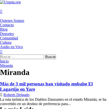
Saltar
al
contenido
Menú
Quienes Somos
principal
Contacto
Blog
Deportes
Comunidad
Cultura
Audio en Vivo
Buscar:
Inicio
Miranda
Miranda
Más de 3 mil personas han visitado embalse El
Lagartijo en Yare
Roberts Delgado
La ruta turística de los Diablos Danzantes en el estado Miranda, se ha
convertido en un destino de preferencia para...