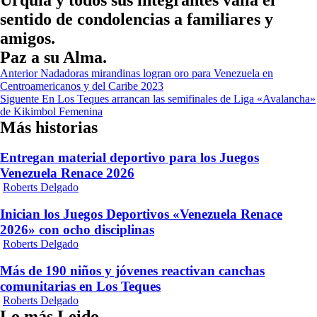
Urquia y todos sus integrantes valla el
sentido de condolencias a familiares y
amigos.
Paz a su Alma.
Navegación
Anterior
Nadadoras mirandinas logran oro para Venezuela en
Centroamericanos y del Caribe 2023
de
Siguente
En Los Teques arrancan las semifinales de Liga «Avalancha»
entradas
de Kikimbol Femenina
Más historias
Entregan material deportivo para los Juegos
Venezuela Renace 2026
Roberts Delgado
Inician los Juegos Deportivos «Venezuela Renace
2026» con ocho disciplinas
Roberts Delgado
Más de 190 niños y jóvenes reactivan canchas
comunitarias en Los Teques
Roberts Delgado
Lo más Leido