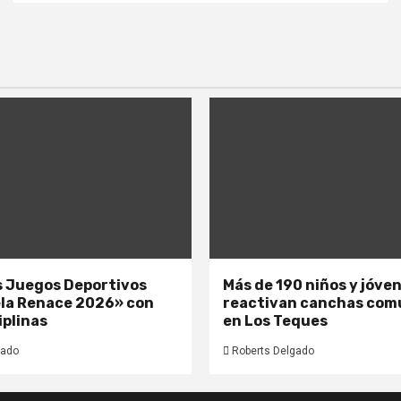
os Juegos Deportivos
Más de 190 niños y jóve
la Renace 2026» con
reactivan canchas com
iplinas
en Los Teques
gado
Roberts Delgado