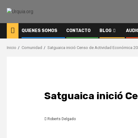
Saltar
al
contenido
QUIENES SOMOS
CONTACTO
BLOG
AUDI
Inicio
Comunidad
Satguaica inició Censo de Actividad Económica 2
Satguaica inició C
Roberts Delgado