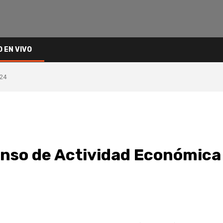
O EN VIVO
024
enso de Actividad Económic