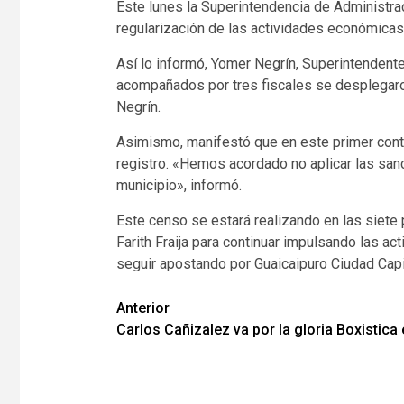
Este lunes la Superintendencia de Administrac
regularización de las actividades económicas
Así lo informó, Yomer Negrín, Superintendente
acompañados por tres fiscales se desplegaron
Negrín.
Asimismo, manifestó que en este primer contac
registro. «Hemos acordado no aplicar las sanc
municipio», informó.
Este censo se estará realizando en las siete 
Farith Fraija para continuar impulsando las 
seguir apostando por Guaicaipuro Ciudad Capi
Navegación
Anterior
Carlos Cañizalez va por la gloria Boxistica
de
entradas