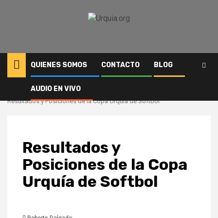
Saltar
al
contenido
QUIENES SOMOS
CONTACTO
BLOG
AUDIO EN VIVO
Inicio
Deportes
Resultados y Posiciones de la Copa Urquía de Softbol
Resultados y
Posiciones de la Copa
Urquía de Softbol
Roberts Delgado