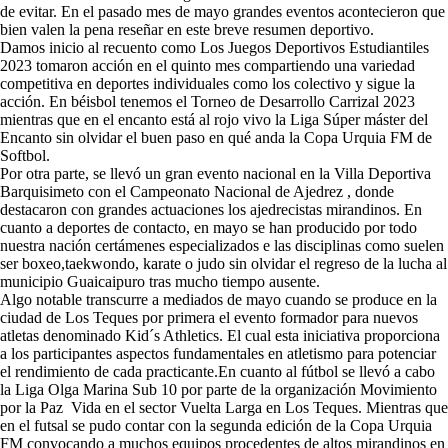
de evitar. En el pasado mes de mayo grandes eventos acontecieron que
bien valen la pena reseñar en este breve resumen deportivo.
Damos inicio al recuento como Los Juegos Deportivos Estudiantiles
2023 tomaron acción en el quinto mes compartiendo una variedad
competitiva en deportes individuales como los colectivo y sigue la
acción. En béisbol tenemos el Torneo de Desarrollo Carrizal 2023
mientras que en el encanto está al rojo vivo la Liga Súper máster del
Encanto sin olvidar el buen paso en qué anda la Copa Urquia FM de
Softbol.
Por otra parte, se llevó un gran evento nacional en la Villa Deportiva
Barquisimeto con el Campeonato Nacional de Ajedrez , donde
destacaron con grandes actuaciones los ajedrecistas mirandinos. En
cuanto a deportes de contacto, en mayo se han producido por todo
nuestra nación certámenes especializados e las disciplinas como suelen
ser boxeo,taekwondo, karate o judo sin olvidar el regreso de la lucha al
municipio Guaicaipuro tras mucho tiempo ausente.
Algo notable transcurre a mediados de mayo cuando se produce en la
ciudad de Los Teques por primera el evento formador para nuevos
atletas denominado Kid´s Athletics. El cual esta iniciativa proporciona
a los participantes aspectos fundamentales en atletismo para potenciar
el rendimiento de cada practicante.En cuanto al fútbol se llevó a cabo
la Liga Olga Marina Sub 10 por parte de la organización Movimiento
por la Paz Vida en el sector Vuelta Larga en Los Teques. Mientras que
en el futsal se pudo contar con la segunda edición de la Copa Urquia
FM convocando a muchos equipos procedentes de altos mirandinos en