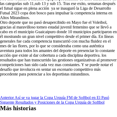
las categorías sub 11,sub 13 y sub 15. Tras ese exito, semanas después
el futsal sigue en plena acción ya se inauguró la Liga de Desarrollo
Futsal 2023 copa don bosco para impulsar la competencia interna en
Altos Mirandinos.
Otro deporte que no pasó desapercibido en Mayo fue el Voleibol,
gracias al maravilloso torneo estadal juvenil femenino que se llevó a
cabo en el municipio Guaicaipuro donde 10 municipios participaron en
él mostrando un gran nivel competitivo desde el primer día. En líneas
generales fue cada competencia transcurrió con mucha fluidez en el
mes de las flores, por lo que se consideraba como una auténtica
aventura para todos los amantes del deporte en presenciar lo constante
acción que existe al dar cobertura a cada disciplina deportiva. los
resultados que han transcurrido las gestiones organizativas al promover
competiciones han sido cada vez mas constantes. Y se puede notar el
desafío que involucra en sentar un escenario competitivo más
procedente para potenciar a los deportistas mirandinos.
Navegación
Anterior
Así se va jugar la Copa Urquía FM de Softbol en El Pasó
Siguente
Resultados y Posiciones de la Copa Urquía de Softbol
de
Más historias
entradas