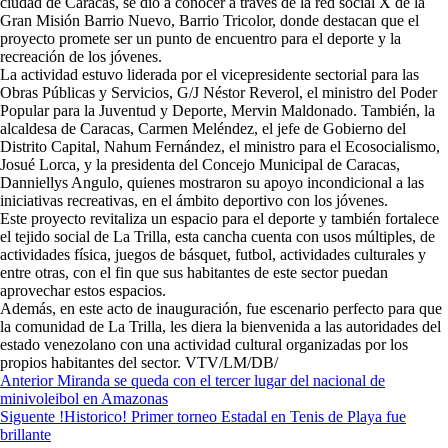
ciudad de Caracas, se dio a conocer a través de la red social X de la
Gran Misión Barrio Nuevo, Barrio Tricolor, donde destacan que el
proyecto promete ser un punto de encuentro para el deporte y la
recreación de los jóvenes.
La actividad estuvo liderada por el vicepresidente sectorial para las
Obras Públicas y Servicios, G/J Néstor Reverol, el ministro del Poder
Popular para la Juventud y Deporte, Mervin Maldonado. También, la
alcaldesa de Caracas, Carmen Meléndez, el jefe de Gobierno del
Distrito Capital, Nahum Fernández, el ministro para el Ecosocialismo,
Josué Lorca, y la presidenta del Concejo Municipal de Caracas,
Danniellys Angulo, quienes mostraron su apoyo incondicional a las
iniciativas recreativas, en el ámbito deportivo con los jóvenes.
Este proyecto revitaliza un espacio para el deporte y también fortalece
el tejido social de La Trilla, esta cancha cuenta con usos múltiples, de
actividades física, juegos de básquet, futbol, actividades culturales y
entre otras, con el fin que sus habitantes de este sector puedan
aprovechar estos espacios.
Además, en este acto de inauguración, fue escenario perfecto para que
la comunidad de La Trilla, les diera la bienvenida a las autoridades del
estado venezolano con una actividad cultural organizadas por los
propios habitantes del sector. VTV/LM/DB/
Navegación
Anterior
Miranda se queda con el tercer lugar del nacional de
minivoleibol en Amazonas
de
Siguente
!Historico! Primer torneo Estadal en Tenis de Playa fue
entradas
brillante