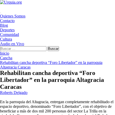
Saltar
al
contenido
Menú
Quienes Somos
principal
Contacto
Blog
Deportes
Comunidad
Cultura
Audio en Vivo
Buscar:
Inicio
Cancha
Rehabilitan cancha deportiva “Foro Libertador” en la parroquia
Altagracia Caracas
Rehabilitan cancha deportiva “Foro
Libertador” en la parroquia Altagracia
Caracas
Roberts Delgado
En la parroquia del Altagracia, entregan completamente rehabilitado el
espacio deportivo, denominado “Foro Libertador”, con el objetivo de
beneficiar a más de dos mil 200 personas del sector La Trilla en la