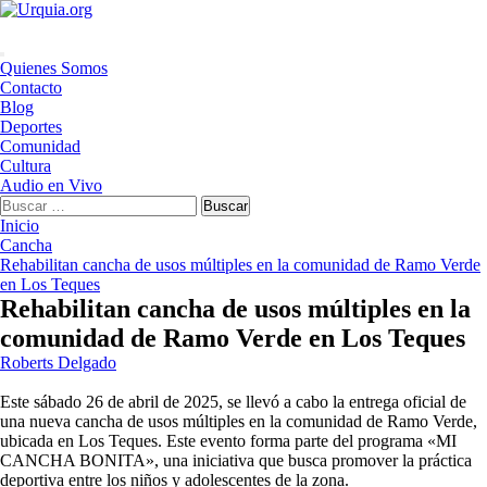
Saltar
al
contenido
Menú
Quienes Somos
principal
Contacto
Blog
Deportes
Comunidad
Cultura
Audio en Vivo
Buscar:
Inicio
Cancha
Rehabilitan cancha de usos múltiples en la comunidad de Ramo Verde
en Los Teques
Rehabilitan cancha de usos múltiples en la
comunidad de Ramo Verde en Los Teques
Roberts Delgado
Este sábado 26 de abril de 2025, se llevó a cabo la entrega oficial de
una nueva cancha de usos múltiples en la comunidad de Ramo Verde,
ubicada en Los Teques. Este evento forma parte del programa «MI
CANCHA BONITA», una iniciativa que busca promover la práctica
deportiva entre los niños y adolescentes de la zona.