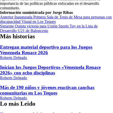
importancia de las políticas públicas enfocadas en el desarrollo
comunitario.
Información suministrada por Jorge Ribas
Navegación
Anterior
Inaugurada Primera Sala de Tenis de Mesa para personas con
discapacidad Visual en Los Teques
de
Siguente
Quinta victoria para Unión Sports Tuy en la Liga de
entradas
Desarrollo U21 de Baloncesto
Más historias
Entregan material deportivo para los Juegos
Venezuela Renace 2026
Roberts Delgado
Inician los Juegos Deportivos «Venezuela Renace
2026» con ocho disciplinas
Roberts Delgado
Más de 190 niños y jóvenes reactivan canchas
comunitarias en Los Teques
Roberts Delgado
Lo más Leido