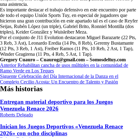
una asistencia.
Es importante destacar el trabajo defensivo en este encuentro por parte
de todo el equipo Unión Sports Tuy, en especial de jugadores que
hicieron una gran contribución en este apartado tal es el caso de Reyfer
Seijas, Rubén López (un triple), Gabriel Brito, Ronniel Montilla (dos
triples), Keider González y Wuisleiber Meza.
Por el conjunto de J11 Evolution destacaron Miguel Barazarte (22 Pts,
3 Reb, 3 Ast), Leonardo Eredia (14 Pts, 8 Reb), Geremy Bustamante
(12 Pts, 3 Reb, 1 Ast), Freiber Ramos (11 Pts, 10 Reb, 2 Ast, 1 Tap),
Winder Gragirena (11 Pts, 4 Reb, 5 Ast, 1 Tap).
Gregory Cuauro – C
uaurog@gmail.com – Somosdeltuy.com
Navegación
Anterior
Rehabilitan cancha de usos múltiples en la comunidad de
Ramo Verde en Los Teques
de
Siguente
Celebración del Día Internacional de la Danza en el
entradas
Complejo Cecilio Acosta: Un Encuentro de Talento y Pasión
Más historias
Entregan material deportivo para los Juegos
Venezuela Renace 2026
Roberts Delgado
Inician los Juegos Deportivos «Venezuela Renace
2026» con ocho disciplinas