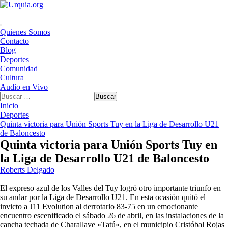
Saltar
al
contenido
Menú
Quienes Somos
principal
Contacto
Blog
Deportes
Comunidad
Cultura
Audio en Vivo
Buscar:
Inicio
Deportes
Quinta victoria para Unión Sports Tuy en la Liga de Desarrollo U21
de Baloncesto
Quinta victoria para Unión Sports Tuy en
la Liga de Desarrollo U21 de Baloncesto
Roberts Delgado
El expreso azul de los Valles del Tuy logró otro importante triunfo en
su andar por la Liga de Desarrollo U21. En esta ocasión quitó el
invicto a J11 Evolution al derrotarlo 83-75 en un emocionante
encuentro escenificado el sábado 26 de abril, en las instalaciones de la
cancha techada de Charallave «Tatú», en el municipio Cristóbal Rojas