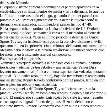
del estado Miranda.
El equipo visitante comenzó dominando el partido apoyados en la
efectividad de sus lanzamientos de media y larga distancia, lo que fue
la tónica durante casi todo el juego, ganando el primer parcial con
puntaje 21-27. Para el siguiente cuarto la defensa tuyera acortó la
distancia en el marcador, culminando el primer tiempo 47-49.
En la segunda mitad continuaba la alta efectividad de J11 Evolution,
pero el conjunto local se mantenía cerca en el marcador al cierre del
tercer cuarto (60-63). Ya en el último periodo la defensa de Unión
Sports Tuy seguía haciendo estragos en la ofensiva visitante al evitar
que anotaran en los primeros cinco minutos del cuarto, mientras que su
ofensiva daba la vuelta a la pizarra llevándose una nueva victoria que
los metería en la siguiente fase del campeonato.
Estadísticas del compromiso
Yonnyher Antequera destacó a la ofensiva con 14 puntos (incluidos
tres triples), además de tres rebotes y una asistencia; Yeiber Díaz
levantó nuevamente al público con una espectacular volcada, anotando
en total 13 unidades (con un triple), bajando tres rebotes y repartiendo
una asistencia; Ronny Ravelo contribuyó con 13 puntos, también con
tres triples, un rebote y una asistencia.
Las torres gemelas de Unión Sports Tuy se hicieron sentir en la
pintura, Yonny Henríquez tomó ocho rebotes, bloqueó a un contrario y
anotó 12 puntos; por su parte, Luis Rojas bajó siete tableros, repartió
cuatro tapones e igual número de puntos. Hizo su debut con el
conjunto tuyero, Gregori Berroterán con diez puntos, cinco rebotes y