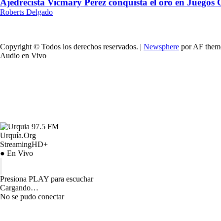
Ajedrecista Vicmary Pérez conquista el oro en Juegos
Roberts Delgado
Copyright © Todos los derechos reservados.
|
Newsphere
por AF them
Audio en Vivo
Urquía.Org
StreamingHD+
● En Vivo
Presiona PLAY para escuchar
Cargando…
No se pudo conectar