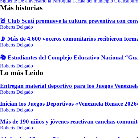
Siguente
De aniversario la Parroquia Tácata del municipio Guaicaipur
de
Más historias
entradas
🚨 Club Scuti promueve la cultura preventiva con conv
Roberts Delgado
📡 Más de 4.600 voceros comunitarios recibieron form
Roberts Delgado
📚 Estudiantes del Complejo Educativo Nacional “Gua
Roberts Delgado
Lo más Leido
Entregan material deportivo para los Juegos Venezue
Roberts Delgado
Inician los Juegos Deportivos «Venezuela Renace 2026»
Roberts Delgado
Más de 190 niños y jóvenes reactivan canchas comunit
Roberts Delgado