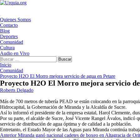
Saltar
al
contenido
Menú
Quienes Somos
principal
Contacto
Blog
Deportes
Comunidad
Cultura
Audio en Vivo
Buscar:
Inicio
Comunidad
Proyecto H2O El Morro mejora servicio de agua en Petare
Proyecto H2O El Morro mejora servicio de
Roberts Delgado
Más de 700 metros de tubería PEAD se están colocando en la parroqui
Hidrocapital, la Gobernación de Miranda y la Alcaldía de Sucre.
Así lo informó el presidente de la empresa estatal, Harol Clemente, dura
Por su parte, el alcalde de Sucre, José Vicente Rangel Ávalos, indicó q
servicio de distribución de agua óptima y de calidad a la población.
Entretanto, el Estado Mayor de las Aguas para Miranda continúa trabaj
Navegación
Anterior
Miranda ganó nacional cadetes de boxeo en Altagracia de Ori