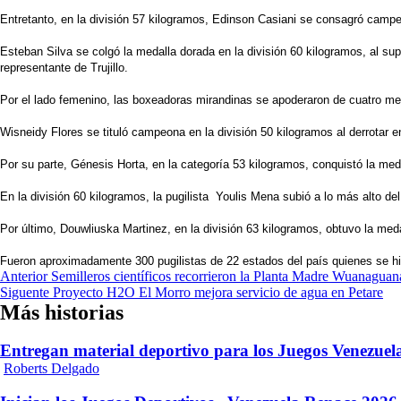
Entretanto, en la división 57 kilogramos, Edinson Casiani se consagró campeón
Esteban Silva se colgó la medalla dorada en la división 60 kilogramos, al sup
representante de Trujillo.
Por el lado femenino, las boxeadoras mirandinas se apoderaron de cuatro meda
Wisneidy Flores se tituló campeona en la división 50 kilogramos al derrotar en
Por su parte, Génesis Horta, en la categoría 53 kilogramos, conquistó la medal
En la división 60 kilogramos, la pugilista Youlis Mena subió a lo más alto del 
Por último, Douwliuska Martinez, en la división 63 kilogramos, obtuvo la meda
Fueron aproximadamente 300 pugilistas de 22 estados del país quienes se hici
Navegación
Anterior
Semilleros científicos recorrieron la Planta Madre Wuanagua
Siguente
Proyecto H2O El Morro mejora servicio de agua en Petare
de
Más historias
entradas
Entregan material deportivo para los Juegos Venezue
Roberts Delgado