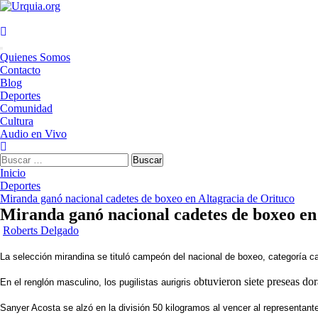
Saltar
al
contenido
Menú
Quienes Somos
principal
Contacto
Blog
Deportes
Comunidad
Cultura
Audio en Vivo
Buscar:
Inicio
Deportes
Miranda ganó nacional cadetes de boxeo en Altagracia de Orituco
Miranda ganó nacional cadetes de boxeo en
Roberts Delgado
La selección mirandina se tituló campeón del nacional de boxeo, categoría ca
btuvieron siete preseas do
En el renglón masculino, los pugilistas aurigris o
Sanyer Acosta se alzó en la división 50 kilogramos al vencer al representante