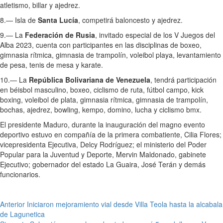
atletismo, billar y ajedrez.
8.— Isla de
Santa Lucía
, competirá baloncesto y ajedrez.
9.— La
Federación de Rusia
, invitado especial de los V Juegos del
Alba 2023, cuenta con participantes en las disciplinas de boxeo,
gimnasia rítmica, gimnasia de trampolín, voleibol playa, levantamiento
de pesa, tenis de mesa y karate.
10.— La
República Bolivariana de Venezuela
, tendrá participación
en béisbol masculino, boxeo, ciclismo de ruta, fútbol campo, kick
boxing, voleibol de plata, gimnasia rítmica, gimnasia de trampolín,
bochas, ajedrez, bowling, kempo, domino, lucha y ciclismo bmx.
El presidente Maduro, durante la inauguración del magno evento
deportivo estuvo en compañía de la primera combatiente, Cilia Flores;
vicepresidenta Ejecutiva, Delcy Rodríguez; el ministerio del Poder
Popular para la Juventud y Deporte, Mervin Maldonado, gabinete
Ejecutivo; gobernador del estado La Guaira, José Terán y demás
funcionarios.
Navegación
Anterior
Iniciaron mejoramiento vial desde Villa Teola hasta la alcabala
de Lagunetica