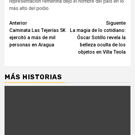
representación femenina dejó el nombre del país en lo
más alto del podio.
Navegación
Anterior
Siguente
Caminata Las Tejerías 5K
La magia de lo cotidiano:
de
ejercitó a más de mil
Óscar Sotillo revela la
entradas
personas en Aragua
belleza oculta de los
objetos en Villa Teola
MÁS HISTORIAS