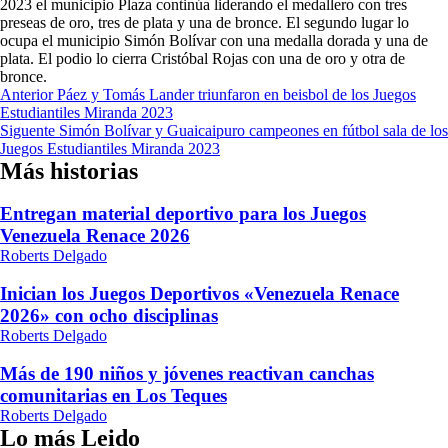
2023 el municipio Plaza continúa liderando el medallero con tres
preseas de oro, tres de plata y una de bronce. El segundo lugar lo
ocupa el municipio Simón Bolívar con una medalla dorada y una de
plata. El podio lo cierra Cristóbal Rojas con una de oro y otra de
bronce.
Navegación
Anterior
Páez y Tomás Lander triunfaron en beisbol de los Juegos
Estudiantiles Miranda 2023
de
Siguente
Simón Bolívar y Guaicaipuro campeones en fútbol sala de los
entradas
Juegos Estudiantiles Miranda 2023
Más historias
Entregan material deportivo para los Juegos
Venezuela Renace 2026
Roberts Delgado
Inician los Juegos Deportivos «Venezuela Renace
2026» con ocho disciplinas
Roberts Delgado
Más de 190 niños y jóvenes reactivan canchas
comunitarias en Los Teques
Roberts Delgado
Lo más Leido