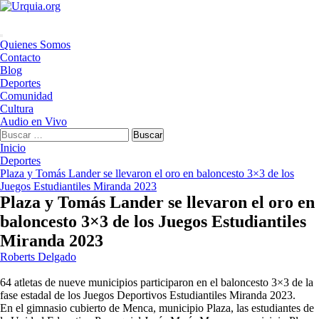
Saltar
al
contenido
Menú
Quienes Somos
principal
Contacto
Blog
Deportes
Comunidad
Cultura
Audio en Vivo
Buscar:
Inicio
Deportes
Plaza y Tomás Lander se llevaron el oro en baloncesto 3×3 de los
Juegos Estudiantiles Miranda 2023
Plaza y Tomás Lander se llevaron el oro en
baloncesto 3×3 de los Juegos Estudiantiles
Miranda 2023
Roberts Delgado
64 atletas de nueve municipios participaron en el baloncesto 3×3 de la
fase estadal de los Juegos Deportivos Estudiantiles Miranda 2023.
En el gimnasio cubierto de Menca, municipio Plaza, las estudiantes de