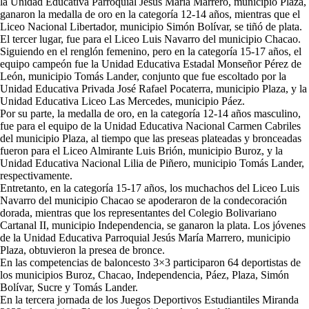
la Unidad Educativa Parroquial Jesús María Marrero, municipio Plaza,
ganaron la medalla de oro en la categoría 12-14 años, mientras que el
Liceo Nacional Libertador, municipio Simón Bolívar, se tiñó de plata.
El tercer lugar, fue para el Liceo Luis Navarro del municipio Chacao.
Siguiendo en el renglón femenino, pero en la categoría 15-17 años, el
equipo campeón fue la Unidad Educativa Estadal Monseñor Pérez de
León, municipio Tomás Lander, conjunto que fue escoltado por la
Unidad Educativa Privada José Rafael Pocaterra, municipio Plaza, y la
Unidad Educativa Liceo Las Mercedes, municipio Páez.
Por su parte, la medalla de oro, en la categoría 12-14 años masculino,
fue para el equipo de la Unidad Educativa Nacional Carmen Cabriles
del municipio Plaza, al tiempo que las preseas plateadas y bronceadas
fueron para el Liceo Almirante Luis Brión, municipio Buroz, y la
Unidad Educativa Nacional Lilia de Piñero, municipio Tomás Lander,
respectivamente.
Entretanto, en la categoría 15-17 años, los muchachos del Liceo Luis
Navarro del municipio Chacao se apoderaron de la condecoración
dorada, mientras que los representantes del Colegio Bolivariano
Cartanal II, municipio Independencia, se ganaron la plata. Los jóvenes
de la Unidad Educativa Parroquial Jesús María Marrero, municipio
Plaza, obtuvieron la presea de bronce.
En las competencias de baloncesto 3×3 participaron 64 deportistas de
los municipios Buroz, Chacao, Independencia, Páez, Plaza, Simón
Bolívar, Sucre y Tomás Lander.
En la tercera jornada de los Juegos Deportivos Estudiantiles Miranda