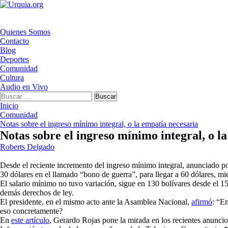
Saltar
al
contenido
Menú
Quienes Somos
principal
Contacto
Blog
Deportes
Comunidad
Cultura
Audio en Vivo
Buscar:
Inicio
Comunidad
Notas sobre el ingreso mínimo integral, o la empatía necesaria
Notas sobre el ingreso mínimo integral, o l
Roberts Delgado
Desde el reciente incremento del ingreso mínimo integral, anunciado po
30 dólares en el llamado “bono de guerra”, para llegar a 60 dólares, mi
El salario mínimo no tuvo variación, sigue en 130 bolívares desde el 1
demás derechos de ley.
El presidente, en el mismo acto ante la Asamblea Nacional,
afirmó
: “E
eso concretamente?
En
este artículo
, Gerardo Rojas pone la mirada en los recientes anuncio