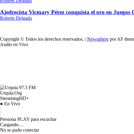
Roberts Delgado
Ajedrecista Vicmary Pérez conquista el oro en Juegos
Roberts Delgado
Copyright © Todos los derechos reservados.
|
Newsphere
por AF them
Audio en Vivo
Urquía.Org
StreamingHD+
● En Vivo
Presiona PLAY para escuchar
Cargando…
No se pudo conectar