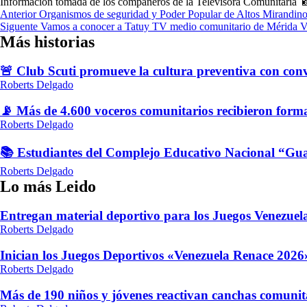
Información tomada de los compañeros de la Televisora Comunitaria 
Navegación
Anterior
Organismos de seguridad y Poder Popular de Altos Mirandino
Siguente
Vamos a conocer a Tatuy TV medio comunitario de Mérida V
de
Más historias
entradas
🚨 Club Scuti promueve la cultura preventiva con conv
Roberts Delgado
📡 Más de 4.600 voceros comunitarios recibieron form
Roberts Delgado
📚 Estudiantes del Complejo Educativo Nacional “Gua
Roberts Delgado
Lo más Leido
Entregan material deportivo para los Juegos Venezue
Roberts Delgado
Inician los Juegos Deportivos «Venezuela Renace 2026»
Roberts Delgado
Más de 190 niños y jóvenes reactivan canchas comunit