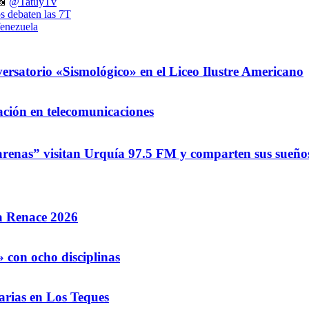
📸
@TatuyTv
s debaten las 7T
enezuela
ersatorio «Sismológico» en el Liceo Ilustre Americano
ación en telecomunicaciones
renas” visitan Urquía 97.5 FM y comparten sus sueños
la Renace 2026
 con ocho disciplinas
arias en Los Teques