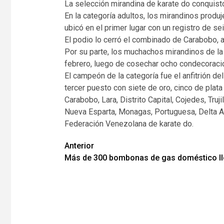
La selección mirandina de karate do conquist
En la categoría adultos, los mirandinos produj
ubicó en el primer lugar con un registro de s
El podio lo cerró el combinado de Carabobo, a
Por su parte, los muchachos mirandinos de la c
febrero, luego de cosechar ocho condecoraci
El campeón de la categoría fue el anfitrión de
tercer puesto con siete de oro, cinco de plata
Carabobo, Lara, Distrito Capital, Cojedes, Truji
Nueva Esparta, Monagas, Portuguesa, Delta Ama
Federación Venezolana de karate do.
Navegación
Anterior
Más de 300 bombonas de gas doméstico lle
de
entradas