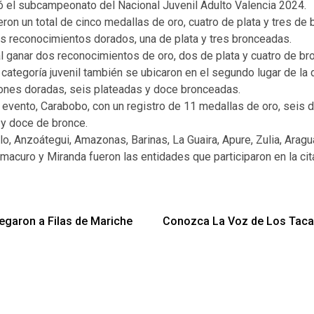
ó el subcampeonato del Nacional Juvenil Adulto Valencia 2024.
eron un total de cinco medallas de oro, cuatro de plata y tres de
eis reconocimientos dorados, una de plata y tres bronceadas.
l ganar dos reconocimientos de oro, dos de plata y cuatro de br
ategoría juvenil también se ubicaron en el segundo lugar de la di
ones doradas, seis plateadas y doce bronceadas.
l evento, Carabobo, con un registro de 11 medallas de oro, seis d
 y doce de bronce.
llo, Anzoátegui, Amazonas, Barinas, La Guaira, Apure, Zulia, Aragua
curo y Miranda fueron las entidades que participaron en la cita
garon a Filas de Mariche
Conozca La Voz de Los Tacar