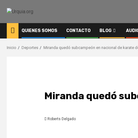
Saltar
al
contenido
QUIENES SOMOS
CONTACTO
BLOG
AUDI
Inicio
Deportes
Miranda quedó subcampeón en nacional de karate do
Miranda quedó subc
Roberts Delgado