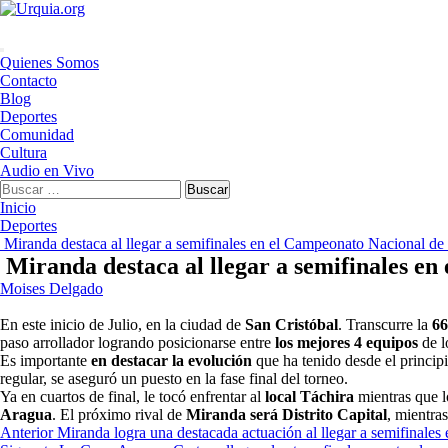
Saltar
al
contenido
Menú
Quienes Somos
principal
Contacto
Blog
Deportes
Comunidad
Cultura
Audio en Vivo
Buscar:
Inicio
Deportes
Miranda destaca al llegar a semifinales en el Campeonato Nacional 
Miranda destaca al llegar a semifinales e
Moises Delgado
En este inicio de Julio, en la ciudad de
San Cristóbal
. Transcurre la
66
paso arrollador logrando posicionarse entre
los mejores 4 equipos
de l
Es importante
en destacar la evolución
que ha tenido desde el princip
regular, se aseguró un puesto en la fase final del torneo.
Ya en cuartos de final, le tocó enfrentar al
local Táchira
mientras que l
Aragua
. El próximo rival de
Miranda será Distrito Capital
, mientra
Navegación
Anterior
Miranda logra una destacada actuación al llegar a semifinales 