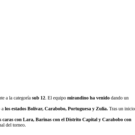
te a la categoría
sub 12
. El equipo
mirandino ha venido
dando un
o a
los estados Bolívar, Carabobo, Portuguesa y Zulia.
Tras un inicio
as caras con Lara, Barinas con el Distrito Capital y Carabobo con
nal del torneo.