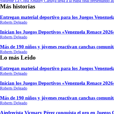
Siguente
La Copa Amaury Cartaya llega a la etapa final presentando au
de
Más historias
entradas
Entregan material deportivo para los Juegos Venezue
Roberts Delgado
Inician los Juegos Deportivos «Venezuela Renace 2026»
Roberts Delgado
Más de 190 niños y jóvenes reactivan canchas comunit
Roberts Delgado
Lo más Leido
Entregan material deportivo para los Juegos Venezue
Roberts Delgado
Inician los Juegos Deportivos «Venezuela Renace 2026»
Roberts Delgado
Más de 190 niños y jóvenes reactivan canchas comunit
Roberts Delgado
Ajedrecista Vicmary Pérez conquista el oro en Juegos