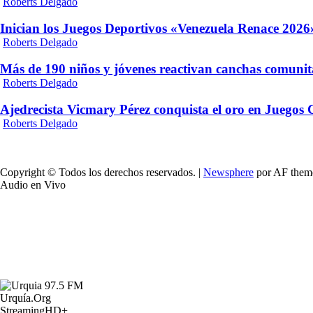
Roberts Delgado
Inician los Juegos Deportivos «Venezuela Renace 2026»
Roberts Delgado
Más de 190 niños y jóvenes reactivan canchas comunit
Roberts Delgado
Ajedrecista Vicmary Pérez conquista el oro en Juegos
Roberts Delgado
Copyright © Todos los derechos reservados.
|
Newsphere
por AF them
Audio en Vivo
Urquía.Org
StreamingHD+