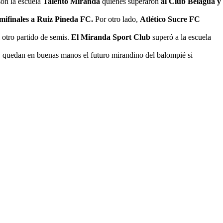
 son la escuela
Talento Miranda
quienes superaron
al Club Belagua y
mifinales a Ruiz Pineda FC.
Por otro lado,
Atlético Sucre FC
 otro partido de semis.
El Miranda Sport Club
superó a la escuela
e, quedan en buenas manos el futuro mirandino del balompié si