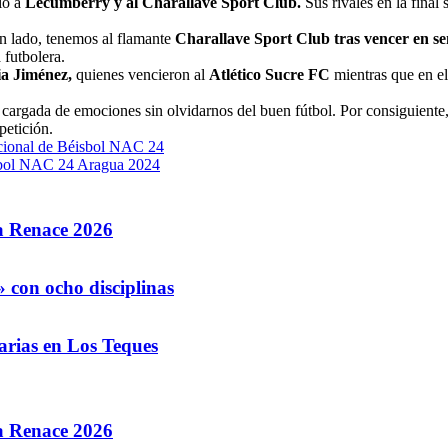
ió a
Lecumberry y al Charallave Sport Club.
Sus rivales en la final
un lado, tenemos al flamante
Charallave Sport Club tras vencer en se
 futbolera.
a Jiménez,
quienes vencieron al
Atlético Sucre FC
mientras que en el
 cargada de emociones sin olvidarnos del buen fútbol. Por consiguient
petición.
acional de Béisbol NAC 24
isbol NAC 24 Aragua 2024
la Renace 2026
 con ocho disciplinas
arias en Los Teques
la Renace 2026