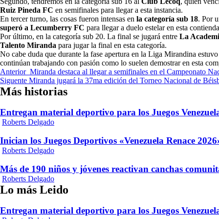
Segundo, tendremos en la categoría sub 16 al
Club Lecoq
, quien venc
Ruiz Pineda FC
en semifinales para llegar a esta instancia.
En tercer turno, las cosas fueron intensas en
la categoría sub 18
. Por 
superó a Lecumberry FC
para llegar a duelo estelar en esta contienda
Por último, en la categoría sub 20. La final se jugará entre
La Academi
Talento Miranda
para jugar la final en esta categoría.
No cabe duda que durante la fase apertura en la Liga Mirandina estuvo
continúan trabajando con pasión como lo suelen demostrar en esta com
Navegación
Anterior
Miranda destaca al llegar a semifinales en el Campeonato N
Siguente
Miranda jugará la 37ma edición del Torneo Nacional de Bé
de
Más historias
entradas
Entregan material deportivo para los Juegos Venezue
Roberts Delgado
Inician los Juegos Deportivos «Venezuela Renace 2026»
Roberts Delgado
Más de 190 niños y jóvenes reactivan canchas comunit
Roberts Delgado
Lo más Leido
Entregan material deportivo para los Juegos Venezue