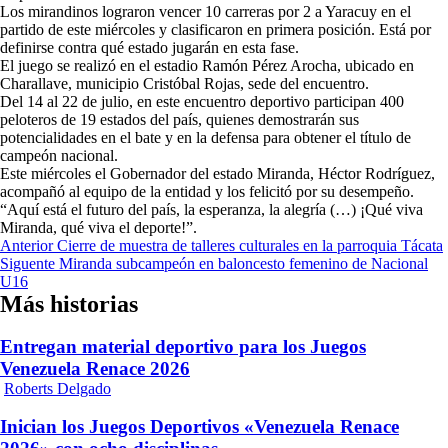
Los mirandinos lograron vencer 10 carreras por 2 a Yaracuy en el
partido de este miércoles y clasificaron en primera posición. Está por
definirse contra qué estado jugarán en esta fase.
El juego se realizó en el estadio Ramón Pérez Arocha, ubicado en
Charallave, municipio Cristóbal Rojas, sede del encuentro.
Del 14 al 22 de julio, en este encuentro deportivo participan 400
peloteros de 19 estados del país, quienes demostrarán sus
potencialidades en el bate y en la defensa para obtener el título de
campeón nacional.
Este miércoles el Gobernador del estado Miranda, Héctor Rodríguez,
acompañó al equipo de la entidad y los felicitó por su desempeño.
“Aquí está el futuro del país, la esperanza, la alegría (…) ¡Qué viva
Miranda, qué viva el deporte!”.
Navegación
Anterior
Cierre de muestra de talleres culturales en la parroquia Tácata
Siguente
Miranda subcampeón en baloncesto femenino de Nacional
de
U16
entradas
Más historias
Entregan material deportivo para los Juegos
Venezuela Renace 2026
Roberts Delgado
Inician los Juegos Deportivos «Venezuela Renace