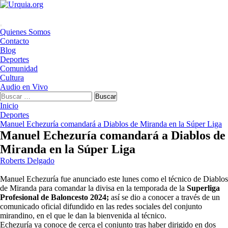
Saltar
al
contenido
Menú
Quienes Somos
principal
Contacto
Blog
Deportes
Comunidad
Cultura
Audio en Vivo
Buscar:
Inicio
Deportes
Manuel Echezuría comandará a Diablos de Miranda en la Súper Liga
Manuel Echezuría comandará a Diablos de
Miranda en la Súper Liga
Roberts Delgado
Manuel Echezuría fue anunciado este lunes como el técnico de Diablos
de Miranda para comandar la divisa en la temporada de la
Superliga
Profesional de Baloncesto 2024;
así se dio a conocer a través de un
comunicado oficial difundido en las redes sociales del conjunto
mirandino, en el que le dan la bienvenida al técnico.
Echezuría ya conoce de cerca el conjunto tras haber dirigido en dos