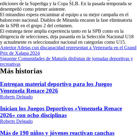
ediciones de la Superliga y la Copa SLB. En la pasada temporada se
desempeñó como primer asistente.
El mirandino espera encaminar al equipo a su mejor campaña en el
baloncesto nacional. Diablos de Miranda encaran la fase eliminatoria
de la SPB en el grupo 2 del certamen.
El estratega tiene amplia experiencia tanto en la SPB como en la
dirigencia de selecciones, deja pasantía en la Selección Nacional U18
y actualmente es seleccionador nacional en categorías como U15.
Navegación
Anterior
Atletas con discapacidad representan a Venezuela en el Grand
Prix de Xalapa 2024
de
Siguente
Comunidades de Maturín disfrutan de jornadas deportivas y
entradas
recreativas
Más historias
Entregan material deportivo para los Juegos
Venezuela Renace 2026
Roberts Delgado
Inician los Juegos Deportivos «Venezuela Renace
2026» con ocho disciplinas
Roberts Delgado
Más de 190 niños y jóvenes reactivan canchas