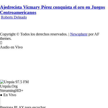
Ajedrecista Vicmary Pérez conquista el oro en Juegos
Centroamericanos
Roberts Delgado
Copyright © Todos los derechos reservados.
|
Newsphere
por AF
themes.
Audio en Vivo
Urquía.Org
StreamingHD+
● En Vivo
Presiona PLAY para escuchar