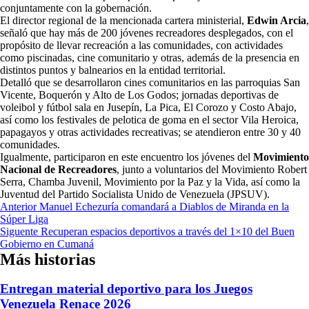
conjuntamente con la gobernación.
El director regional de la mencionada cartera ministerial,
Edwin Arcia
,
señaló que hay más de 200 jóvenes recreadores desplegados, con el
propósito de llevar recreación a las comunidades, con actividades
como piscinadas, cine comunitario y otras, además de la presencia en
distintos puntos y balnearios en la entidad territorial.
Detalló que se desarrollaron cines comunitarios en las parroquias San
Vicente, Boquerón y Alto de Los Godos; jornadas deportivas de
voleibol y fútbol sala en Jusepín, La Pica, El Corozo y Costo Abajo,
así como los festivales de pelotica de goma en el sector Vila Heroica,
papagayos y otras actividades recreativas; se atendieron entre 30 y 40
comunidades.
Igualmente, participaron en este encuentro los jóvenes del
Movimiento
Nacional de Recreadores
, junto a voluntarios del Movimiento Robert
Serra, Chamba Juvenil, Movimiento por la Paz y la Vida, así como la
Juventud del Partido Socialista Unido de Venezuela (JPSUV).
Navegación
Anterior
Manuel Echezuría comandará a Diablos de Miranda en la
Súper Liga
de
Siguente
Recuperan espacios deportivos a través del 1×10 del Buen
entradas
Gobierno en Cumaná
Más historias
Entregan material deportivo para los Juegos
Venezuela Renace 2026