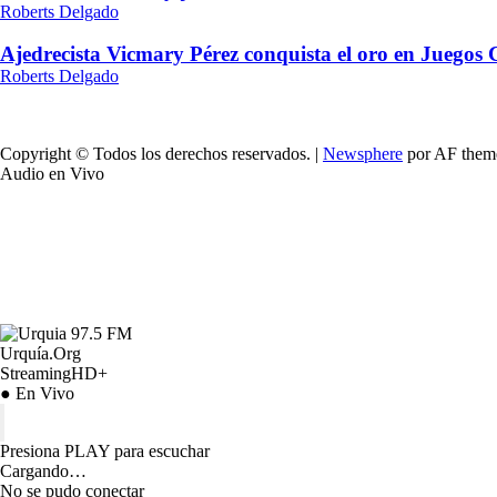
Roberts Delgado
Ajedrecista Vicmary Pérez conquista el oro en Juegos
Roberts Delgado
Copyright © Todos los derechos reservados.
|
Newsphere
por AF them
Audio en Vivo
Urquía.Org
StreamingHD+
● En Vivo
Presiona PLAY para escuchar
Cargando…
No se pudo conectar