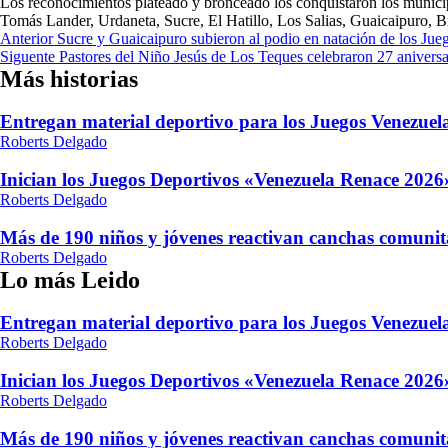
Los reconocimientos plateado y bronceado los conquistaron los munici
Tomás Lander, Urdaneta, Sucre, El Hatillo, Los Salias, Guaicaipuro, Br
Navegación
Anterior
Sucre y Guaicaipuro subieron al podio en natación de los Ju
Siguente
Pastores del Niño Jesús de Los Teques celebraron 27 aniversa
de
Más historias
entradas
Entregan material deportivo para los Juegos Venezue
Roberts Delgado
Inician los Juegos Deportivos «Venezuela Renace 2026»
Roberts Delgado
Más de 190 niños y jóvenes reactivan canchas comunit
Roberts Delgado
Lo más Leido
Entregan material deportivo para los Juegos Venezue
Roberts Delgado
Inician los Juegos Deportivos «Venezuela Renace 2026»
Roberts Delgado
Más de 190 niños y jóvenes reactivan canchas comunit