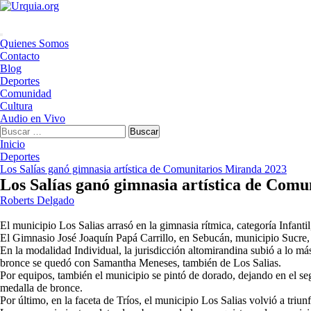
Saltar
al
contenido
Menú
Quienes Somos
principal
Contacto
Blog
Deportes
Comunidad
Cultura
Audio en Vivo
Buscar:
Inicio
Deportes
Los Salías ganó gimnasia artística de Comunitarios Miranda 2023
Los Salías ganó gimnasia artística de Com
Roberts Delgado
El municipio Los Salias arrasó en la gimnasia rítmica, categoría Infan
El Gimnasio José Joaquín Papá Carrillo, en Sebucán, municipio Sucre, 
En la modalidad Individual, la jurisdicción altomirandina subió a lo má
bronce se quedó con Samantha Meneses, también de Los Salias.
Por equipos, también el municipio se pintó de dorado, dejando en el se
medalla de bronce.
Por último, en la faceta de Tríos, el municipio Los Salias volvió a tri