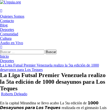
Saltar
al
contenido
Menú
Quienes Somos
principal
Contacto
Blog
Deportes
Comunidad
Cultura
Audio en Vivo
Buscar:
Inicio
Deportes
La Liga Futsal Premier Venezuela realizo la 5ta edición de 1000
desayunos para Los Teques
La Liga Futsal Premier Venezuela realizo
la 5ta edición de 1000 desayunos para Los
Teques
Roberts Delgado
En la capital Mirandina se llevo acabo La 5ta edición de 𝟭𝟬𝟬𝟬
𝘿𝙚𝙨𝙖𝙮𝙪𝙣𝙤𝙨 𝙥𝙖𝙧𝙖 𝙇𝙤𝙨 𝙏𝙚𝙦𝙪𝙚𝙨 realizada en el gimnasio Luis