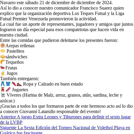
Navarro este sábado 21 de diciembre de diciembre de 2024.
Así lo dio a conocer nuestro comunicador Francisco Suarez quien
explico que la organización deportiva Los Teques Futsal y la Liga
Futsal Premier Venezuela promovieron la actividad.
La cual fue un aporte de representantes, jugadores y amigos que juntos
lograron un día especial para esos compatriotas que hacen vida en
nuestra ciudad.
Entre las comidas que pudieron deleitarse los presentes fueron:
Arepas rellenas
Pastelitos
sándwiches
Tequeños
Frutas
Jugos
También entregaron:
Ropa y Calzado en buen estado
Juguetes
Víveres (Harina de Maíz, arroz, granos, atún, sardina, leche y
azúcar.)
¡Gracias a todos los que formaron parte de este hermoso acto así lo dio
a conocer Giovanni Latarullo responsable del evento!
Navegación
Anterior
A juego Extra Leones y Tiburones para definir el sexto lugar
de la LVBP
de
Siguente
La Sexta Edición del Torneo Nacional de Voleibol Playa en
entradas
Guárico fue fascinante