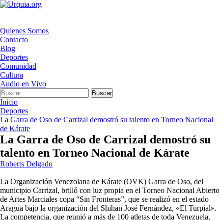
Saltar
al
contenido
Menú
Quienes Somos
principal
Contacto
Blog
Deportes
Comunidad
Cultura
Audio en Vivo
Buscar:
Inicio
Deportes
La Garra de Oso de Carrizal demostró su talento en Torneo Nacional
de Kárate
La Garra de Oso de Carrizal demostró su
talento en Torneo Nacional de Kárate
Roberts Delgado
La Organización Venezolana de Kárate (OVK) Garra de Oso, del
municipio Carrizal, brilló con luz propia en el Torneo Nacional Abierto
de Artes Marciales copa “Sin Fronteras”, que se realizó en el estado
Aragua bajo la organización del Shihan José Fernández, «El Turpial».
La competencia, que reunió a más de 100 atletas de toda Venezuela,