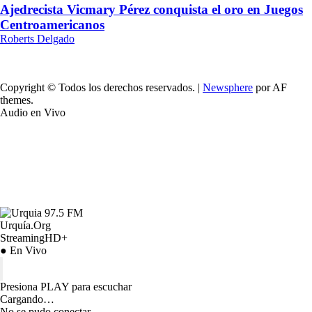
Ajedrecista Vicmary Pérez conquista el oro en Juegos
Centroamericanos
Roberts Delgado
Copyright © Todos los derechos reservados.
|
Newsphere
por AF
themes.
Audio en Vivo
Urquía.Org
StreamingHD+
● En Vivo
Presiona PLAY para escuchar
Cargando…
No se pudo conectar