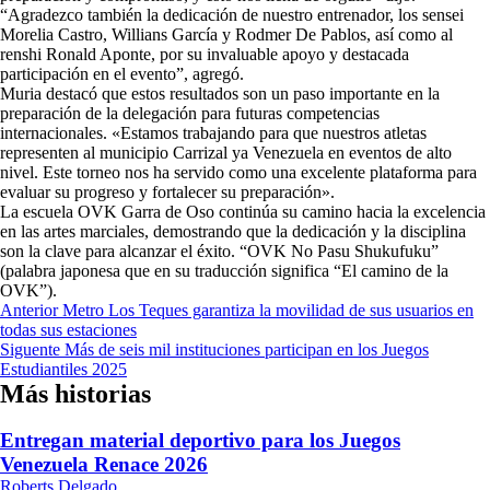
“Agradezco también la dedicación de nuestro entrenador, los sensei
Morelia Castro, Willians García y Rodmer De Pablos, así como al
renshi Ronald Aponte, por su invaluable apoyo y destacada
participación en el evento”, agregó.
Muria destacó que estos resultados son un paso importante en la
preparación de la delegación para futuras competencias
internacionales. «Estamos trabajando para que nuestros atletas
representen al municipio Carrizal ya Venezuela en eventos de alto
nivel. Este torneo nos ha servido como una excelente plataforma para
evaluar su progreso y fortalecer su preparación».
La escuela OVK Garra de Oso continúa su camino hacia la excelencia
en las artes marciales, demostrando que la dedicación y la disciplina
son la clave para alcanzar el éxito. “OVK No Pasu Shukufuku”
(palabra japonesa que en su traducción significa “El camino de la
OVK”).
Navegación
Anterior
Metro Los Teques garantiza la movilidad de sus usuarios en
todas sus estaciones
de
Siguente
Más de seis mil instituciones participan en los Juegos
entradas
Estudiantiles 2025
Más historias
Entregan material deportivo para los Juegos
Venezuela Renace 2026
Roberts Delgado