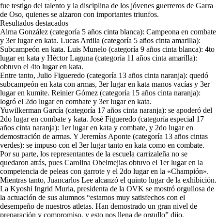
fue testigo del talento y la disciplina de los jóvenes guerreros de Garra
de Oso, quienes se alzaron con importantes triunfos.
Resultados destacados
Alma González (categoría 5 años cinta blanca): Campeona en combate
y 3er lugar en kata. Lucas Ardila (categoría 5 años cinta amarilla):
Subcampeón en kata. Luis Munelo (categoría 9 años cinta blanca): 4to
lugar en kata y Héctor Laguna (categoría 11 años cinta amarilla):
obtuvo el 4to lugar en kata.
Entre tanto, Julio Figueredo (categoría 13 años cinta naranja): quedó
subcampeón en kata con armas, 3er lugar en kata manos vacías y 3er
lugar en kumite. Reinier Gómez (categoría 15 años cinta naranja):
logró el 2do lugar en combate y 3er lugar en kata.
Yuwilkerman García (categoría 17 años cinta naranja): se apoderó del
2do lugar en combate y kata. José Figueredo (categoría especial 17
años cinta naranja): 1er lugar en kata y combate, y 2do lugar en
demostración de armas. Y Jeremías Aponte (categoría 13 años cintas
verdes): se impuso con el 3er lugar tanto en kata como en combate.
Por su parte, los representantes de la escuela carrizaleña no se
quedaron atrás, pues Carolina Obelmejias obtuvo el 1er lugar en la
competencia de peleas con garrote y el 2do lugar en la «Champión».
Mientras tanto, Juancarlos Lee alcanzó el quinto lugar de la exhibición.
La Kyoshi Ingrid Muria, presidenta de la OVK se mostró orgullosa de
la actuación de sus alumnos “estamos muy satisfechos con el
desempeño de nuestros atletas. Han demostrado un gran nivel de
preparación y compromiso, y esto nos llena de orgullo” dijo.