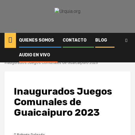
Saltar
al
contenido
QUIENES SOMOS
CONTACTO
BLOG
AUDIO EN VIVO
Inicio
Deportes
Inaugurados Juegos Comunales de Guaicaipuro 2023
Inaugurados Juegos
Comunales de
Guaicaipuro 2023
Roberts Delgado