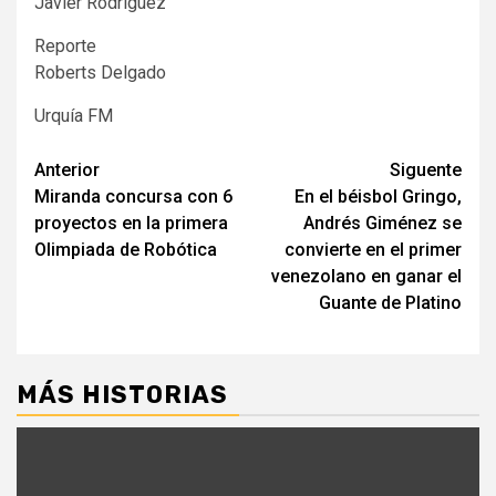
Javier Rodríguez
Reporte
Roberts Delgado
Urquía FM
Navegación
Anterior
Siguente
Miranda concursa con 6
En el béisbol Gringo,
de
proyectos en la primera
Andrés Giménez se
entradas
Olimpiada de Robótica
convierte en el primer
venezolano en ganar el
Guante de Platino
MÁS HISTORIAS