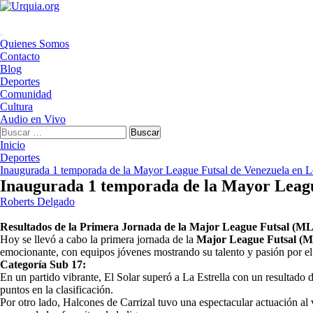
Saltar
al
contenido
Menú
Quienes Somos
principal
Contacto
Blog
Deportes
Comunidad
Cultura
Audio en Vivo
Buscar:
Inicio
Deportes
Inaugurada 1 temporada de la Mayor League Futsal de Venezuela en 
Inaugurada 1 temporada de la Mayor Leagu
Roberts Delgado
Resultados de la Primera Jornada de la Major League Futsal (M
Hoy se llevó a cabo la primera jornada de la
Major League Futsal (M
emocionante, con equipos jóvenes mostrando su talento y pasión por el f
Categoría Sub 17:
En un partido vibrante, El Solar superó a La Estrella con un resultad
puntos en la clasificación.
Por otro lado, Halcones de Carrizal tuvo una espectacular actuación al