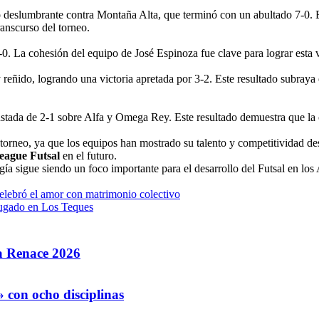
ro deslumbrante contra Montaña Alta, que terminó con un abultado 7-0. 
ranscurso del torneo.
. La cohesión del equipo de José Espinoza fue clave para lograr esta vi
eñido, logrando una victoria apretada por 3-2. Este resultado subraya e
ustada de 2-1 sobre Alfa y Omega Rey. Este resultado demuestra que la 
 torneo, ya que los equipos han mostrado su talento y competitividad de
eague Futsal
en el futuro.
ía sigue siendo un foco importante para el desarrollo del Futsal en lo
elebró el amor con matrimonio colectivo
jugado en Los Teques
la Renace 2026
 con ocho disciplinas