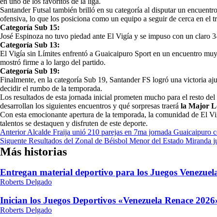
en uno de los favoritos de la liga.
Santander Futsal también brilló en su categoría al disputar un encuent
ofensiva, lo que los posiciona como un equipo a seguir de cerca en el t
Categoría Sub 15:
José Espinoza no tuvo piedad ante El Vigía y se impuso con un claro 3-0
Categoría Sub 13:
El Vigía sin Límites enfrentó a Guaicaipuro Sport en un encuentro muy r
mostró firme a lo largo del partido.
Categoría Sub 19:
Finalmente, en la categoría Sub 19, Santander FS logró una victoria aj
decidir el rumbo de la temporada.
Los resultados de esta jornada inicial prometen mucho para el resto del
desarrollan los siguientes encuentros y qué sorpresas traerá
la Major L
Con esta emocionante apertura de la temporada, la comunidad de El Vig
talentos se destaquen y disfruten de este deporte.
Navegación
Anterior
Alcalde Fraija unió 210 parejas en 7ma jornada Guaicaipuro c
Siguente
Resultados del Zonal de Béisbol Menor del Estado Miranda 
de
Más historias
entradas
Entregan material deportivo para los Juegos Venezue
Roberts Delgado
Inician los Juegos Deportivos «Venezuela Renace 2026»
Roberts Delgado