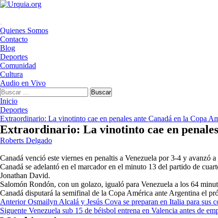
Saltar
al
contenido
Menú
Quienes Somos
principal
Contacto
Blog
Deportes
Comunidad
Cultura
Audio en Vivo
Buscar:
Inicio
Deportes
Extraordinario: La vinotinto cae en penales ante Canadá en la Copa A
Extraordinario: La vinotinto cae en penal
Roberts Delgado
Canadá venció este viernes en penaltis a Venezuela por 3-4 y avanzó a
Canadá se adelantó en el marcador en el minuto 13 del partido de cuart
Jonathan David.
Salomón Rondón, con un golazo, igualó para Venezuela a los 64 minutos y
Canadá disputará la semifinal de la Copa América ante Argentina el p
Navegación
Anterior
Osmailyn Alcalá y Jesús Cova se preparan en Italia para sus 
Siguente
Venezuela sub 15 de béisbol entrena en Valencia antes de em
de