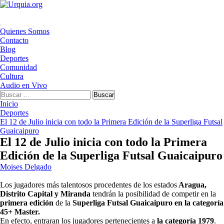
Saltar
al
contenido
Menú
Quienes Somos
principal
Contacto
Blog
Deportes
Comunidad
Cultura
Audio en Vivo
Buscar:
Inicio
Deportes
El 12 de Julio inicia con todo la Primera Edición de la Superliga Futsal
Guaicaipuro
El 12 de Julio inicia con todo la Primera
Edición de la Superliga Futsal Guaicaipuro
Moises Delgado
Los jugadores más talentosos procedentes de los estados
Aragua,
Distrito Capital y Miranda
tendrán la posibilidad de competir en la
primera edición
de la
Superliga Futsal Guaicaipuro en la categoría
45+ Master.
En efecto, entraran los jugadores pertenecientes a
la categoría 1979
.