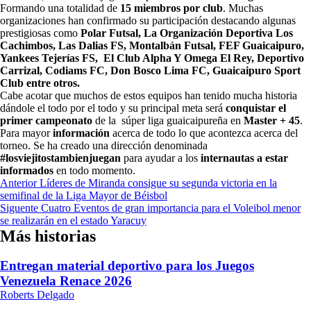
Formando una totalidad de
15 miembros por club
. Muchas
organizaciones han confirmado su participación destacando algunas
prestigiosas como
Polar Futsal, La Organización Deportiva Los
Cachimbos, Las Dalias FS, Montalbán Futsal, FEF Guaicaipuro,
Yankees Tejerías FS, El Club Alpha Y Omega El Rey, Deportivo
Carrizal, Codiams FC, Don Bosco Lima FC, Guaicaipuro Sport
Club entre otros.
Cabe acotar que muchos de estos equipos han tenido mucha historia
dándole el todo por el todo y su principal meta será
conquistar el
primer campeonato
de la súper liga guaicaipureña en
Master + 45
.
Para mayor
información
acerca de todo lo que acontezca acerca del
torneo. Se ha creado una dirección denominada
#losviejitostambienjuegan
para ayudar a los
internautas a estar
informados
en todo momento.
Navegación
Anterior
Líderes de Miranda consigue su segunda victoria en la
semifinal de la Liga Mayor de Béisbol
de
Siguente
Cuatro Eventos de gran importancia para el Voleibol menor
entradas
se realizarán en el estado Yaracuy
Más historias
Entregan material deportivo para los Juegos
Venezuela Renace 2026
Roberts Delgado