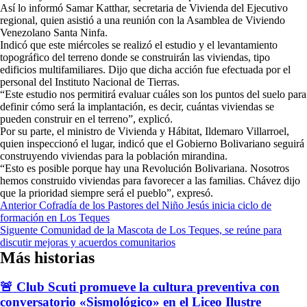
Así lo informó Samar Katthar, secretaria de Vivienda del Ejecutivo
regional, quien asistió a una reunión con la Asamblea de Viviendo
Venezolano Santa Ninfa.
Indicó que este miércoles se realizó el estudio y el levantamiento
topográfico del terreno donde se construirán las viviendas, tipo
edificios multifamiliares. Dijo que dicha acción fue efectuada por el
personal del Instituto Nacional de Tierras.
“Este estudio nos permitirá evaluar cuáles son los puntos del suelo para
definir cómo será la implantación, es decir, cuántas viviendas se
pueden construir en el terreno”, explicó.
Por su parte, el ministro de Vivienda y Hábitat, Ildemaro Villarroel,
quien inspeccionó el lugar, indicó que el Gobierno Bolivariano seguirá
construyendo viviendas para la población mirandina.
“Esto es posible porque hay una Revolución Bolivariana. Nosotros
hemos construido viviendas para favorecer a las familias. Chávez dijo
que la prioridad siempre será el pueblo”, expresó.
Navegación
Anterior
Cofradía de los Pastores del Niño Jesús inicia ciclo de
formación en Los Teques
de
Siguente
Comunidad de la Mascota de Los Teques, se reúne para
entradas
discutir mejoras y acuerdos comunitarios
Más historias
🚨 Club Scuti promueve la cultura preventiva con
conversatorio «Sismológico» en el Liceo Ilustre