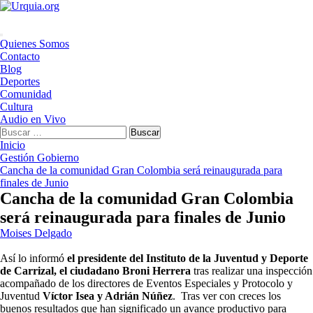
Saltar
al
contenido
Menú
Quienes Somos
principal
Contacto
Blog
Deportes
Comunidad
Cultura
Audio en Vivo
Buscar:
Inicio
Gestión Gobierno
Cancha de la comunidad Gran Colombia será reinaugurada para
finales de Junio
Cancha de la comunidad Gran Colombia
será reinaugurada para finales de Junio
Moises Delgado
Así lo informó
el presidente del Instituto de la Juventud y Deporte
de Carrizal, el ciudadano Broni Herrera
tras realizar una inspección
acompañado de los directores de Eventos Especiales y Protocolo y
Juventud
Víctor Isea y Adrián Núñez
. Tras ver con creces los
buenos resultados que han significado un avance productivo para