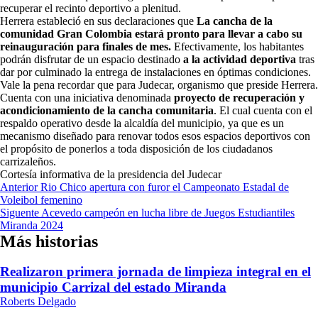
recuperar el recinto deportivo a plenitud.
Herrera estableció en sus declaraciones que
La cancha de la
comunidad Gran Colombia estará pronto para llevar a cabo su
reinauguración para finales de mes.
Efectivamente, los habitantes
podrán disfrutar de un espacio destinado
a la actividad deportiva
tras
dar por culminado la entrega de instalaciones en óptimas condiciones.
Vale la pena recordar que para Judecar, organismo que preside Herrera.
Cuenta con una iniciativa denominada
proyecto de recuperación y
acondicionamiento de la cancha comunitaria
. El cual cuenta con el
respaldo operativo desde la alcaldía del municipio, ya que es un
mecanismo diseñado para renovar todos esos espacios deportivos con
el propósito de ponerlos a toda disposición de los ciudadanos
carrizaleños.
Cortesía informativa de la presidencia del Judecar
Navegación
Anterior
Rio Chico apertura con furor el Campeonato Estadal de
Voleibol femenino
de
Siguente
Acevedo campeón en lucha libre de Juegos Estudiantiles
entradas
Miranda 2024
Más historias
Realizaron primera jornada de limpieza integral en el
municipio Carrizal del estado Miranda
Roberts Delgado