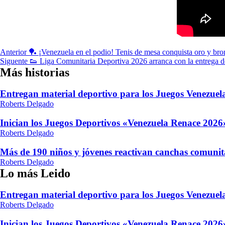
Navegación
Anterior
🏓 ¡Venezuela en el podio! Tenis de mesa conquista oro y b
Siguente
👟 Liga Comunitaria Deportiva 2026 arranca con la entrega d
de
Más historias
entradas
Entregan material deportivo para los Juegos Venezue
Roberts Delgado
Inician los Juegos Deportivos «Venezuela Renace 2026»
Roberts Delgado
Más de 190 niños y jóvenes reactivan canchas comunit
Roberts Delgado
Lo más Leido
Entregan material deportivo para los Juegos Venezue
Roberts Delgado
Inician los Juegos Deportivos «Venezuela Renace 2026»