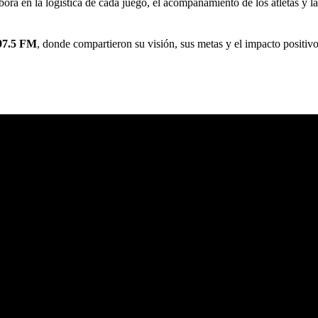
ra en la logística de cada juego, el acompañamiento de los atletas y la
97.5 FM
, donde compartieron su visión, sus metas y el impacto positi