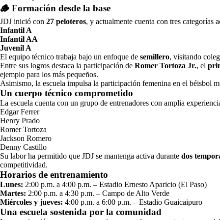
🪵
Formación desde la base
JDJ inició con
27 peloteros
, y actualmente cuenta con tres categorías a
Infantil A
Infantil AA
Juvenil A
El equipo técnico trabaja bajo un enfoque de
semillero
, visitando cole
Entre sus logros destaca la participación de
Romer Tortoza Jr.
, el
pri
ejemplo para los más pequeños.
Asimismo, la escuela impulsa la participación femenina en el béisbol m
Un cuerpo técnico comprometido
La escuela cuenta con un grupo de entrenadores con amplia experienci
Edgar Ferrer
Henry Prado
Romer Tortoza
Jackson Romero
Denny Castillo
Su labor ha permitido que JDJ se mantenga activa durante
dos tempor
competitividad.
Horarios de entrenamiento
Lunes:
2:00 p.m. a 4:00 p.m. – Estadio Ernesto Aparicio (El Paso)
Martes:
2:00 p.m. a 4:30 p.m. – Campo de Alto Verde
Miércoles y jueves:
4:00 p.m. a 6:00 p.m. – Estadio Guaicaipuro
Una escuela sostenida por la comunidad