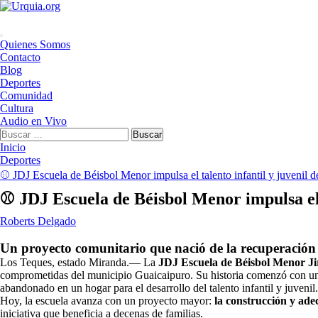
Saltar
al
contenido
Menú
Quienes Somos
principal
Contacto
Blog
Deportes
Comunidad
Cultura
Audio en Vivo
Buscar:
Inicio
Deportes
⚾ JDJ Escuela de Béisbol Menor impulsa el talento infantil y juvenil 
⚾ JDJ Escuela de Béisbol Menor impulsa el t
Roberts Delgado
Un proyecto comunitario que nació de la recuperación
Los Teques, estado Miranda.— La
JDJ Escuela de Béisbol Menor Ji
comprometidas del municipio Guaicaipuro. Su historia comenzó con un
abandonado en un hogar para el desarrollo del talento infantil y juvenil.
Hoy, la escuela avanza con un proyecto mayor:
la construcción y ade
iniciativa que beneficia a decenas de familias.