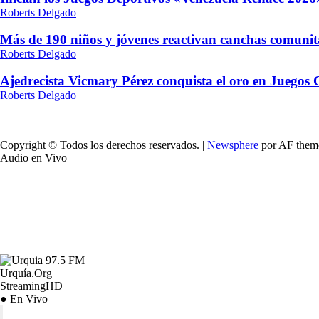
Roberts Delgado
Más de 190 niños y jóvenes reactivan canchas comunit
Roberts Delgado
Ajedrecista Vicmary Pérez conquista el oro en Juegos
Roberts Delgado
Copyright © Todos los derechos reservados.
|
Newsphere
por AF them
Audio en Vivo
Urquía.Org
StreamingHD+
● En Vivo