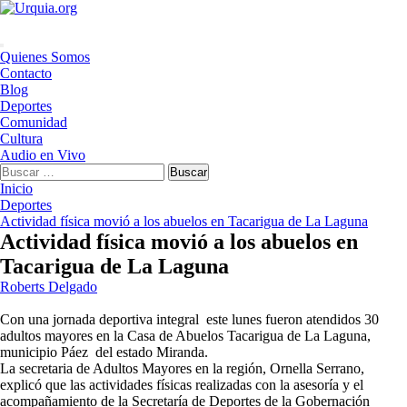
Saltar
al
contenido
Menú
Quienes Somos
principal
Contacto
Blog
Deportes
Comunidad
Cultura
Audio en Vivo
Buscar:
Inicio
Deportes
Actividad física movió a los abuelos en Tacarigua de La Laguna
Actividad física movió a los abuelos en
Tacarigua de La Laguna
Roberts Delgado
Con una jornada deportiva integral este lunes fueron atendidos 30
adultos mayores en la Casa de Abuelos Tacarigua de La Laguna,
municipio Páez del estado Miranda.
La secretaria de Adultos Mayores en la región, Ornella Serrano,
explicó que las actividades físicas realizadas con la asesoría y el
acompañamiento de la Secretaría de Deportes de la Gobernación