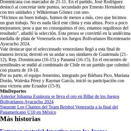
Dominicana con marcador de 21-11. En el partido, José Rodríguez
destacó al concretar siete puntos, secundado por Ernesto Hernández
con tres unidades y Wilklerman Gómez con uno.
“Hicimos un buen trabajo, fuimos de menos a más, creo que hicimos
un gran trabajo. No es nada fácil este clima y esta altura. Poco a poco
mejoramos; pese a que no conseguimos el oro, estamos orgullosos del
resultado”, añadió la selección. Esta presea se convirtió en la undécima
medalla de plata de Venezuela en los Juegos Bolivarianos Bicentenario
Ayacucho 2024.
Vale destacar que el seleccionado venezolano llegó a esta final de
manera invicta; derrotó en su andar a sus similares de Guatemala (21-
12), Rep. Dominicana (16-15) y Panamá (16-15). En el encuentro de
semifinales se midió al combinado de Chile en un partido que culminó
con pizarra de 19-18.
Por su parte, el equipo femenino, integrado por Bárbara Pico, Mariana
Durán, Waleska Pérez y Raymar García, inició su participación con
una victoria ante Ecuador (15-9).
MinDeportes
Navegación
Anterior
Johanna Espinoza se lleva el oro en Billar de los Juegos
Bolivarianos Ayacucho 2024
de
Siguente
Los Chamos del Team Beisbol Venezuela a la final del
entradas
Panamericano U10 en México
Más historias