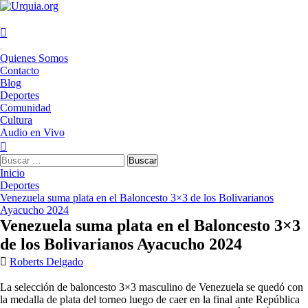
Saltar
al
contenido
Menú
Quienes Somos
principal
Contacto
Blog
Deportes
Comunidad
Cultura
Audio en Vivo
Buscar:
Inicio
Deportes
Venezuela suma plata en el Baloncesto 3×3 de los Bolivarianos
Ayacucho 2024
Venezuela suma plata en el Baloncesto 3×3
de los Bolivarianos Ayacucho 2024
Roberts Delgado
La selección de baloncesto 3×3 masculino de Venezuela se quedó con
la medalla de plata del torneo luego de caer en la final ante República