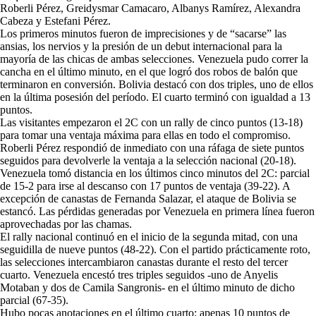
Roberli Pérez, Greidysmar Camacaro, Albanys Ramírez, Alexandra
Cabeza y Estefani Pérez.
Los primeros minutos fueron de imprecisiones y de “sacarse” las
ansias, los nervios y la presión de un debut internacional para la
mayoría de las chicas de ambas selecciones. Venezuela pudo correr la
cancha en el último minuto, en el que logró dos robos de balón que
terminaron en conversión. Bolivia destacó con dos triples, uno de ellos
en la última posesión del período. El cuarto terminó con igualdad a 13
puntos.
Las visitantes empezaron el 2C con un rally de cinco puntos (13-18)
para tomar una ventaja máxima para ellas en todo el compromiso.
Roberli Pérez respondió de inmediato con una ráfaga de siete puntos
seguidos para devolverle la ventaja a la selección nacional (20-18).
Venezuela tomó distancia en los últimos cinco minutos del 2C: parcial
de 15-2 para irse al descanso con 17 puntos de ventaja (39-22). A
excepción de canastas de Fernanda Salazar, el ataque de Bolivia se
estancó. Las pérdidas generadas por Venezuela en primera línea fueron
aprovechadas por las chamas.
El rally nacional continuó en el inicio de la segunda mitad, con una
seguidilla de nueve puntos (48-22). Con el partido prácticamente roto,
las selecciones intercambiaron canastas durante el resto del tercer
cuarto. Venezuela encestó tres triples seguidos -uno de Anyelis
Motaban y dos de Camila Sangronis- en el último minuto de dicho
parcial (67-35).
Hubo pocas anotaciones en el último cuarto: apenas 10 puntos de