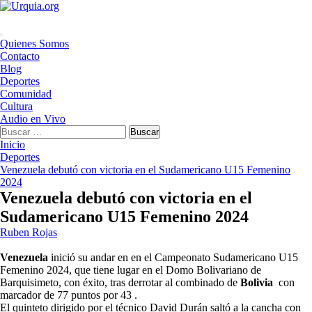
Saltar
al
contenido
Menú
Quienes Somos
principal
Contacto
Blog
Deportes
Comunidad
Cultura
Audio en Vivo
Buscar:
Inicio
Deportes
Venezuela debutó con victoria en el Sudamericano U15 Femenino
2024
Venezuela debutó con victoria en el
Sudamericano U15 Femenino 2024
Ruben Rojas
Venezuela
inició su andar en en el Campeonato Sudamericano U15
Femenino 2024, que tiene lugar en el Domo Bolivariano de
Barquisimeto, con éxito, tras derrotar al combinado de
Bolivia
con
marcador de 77 puntos por 43 .
El quinteto dirigido por el técnico David Durán saltó a la cancha con