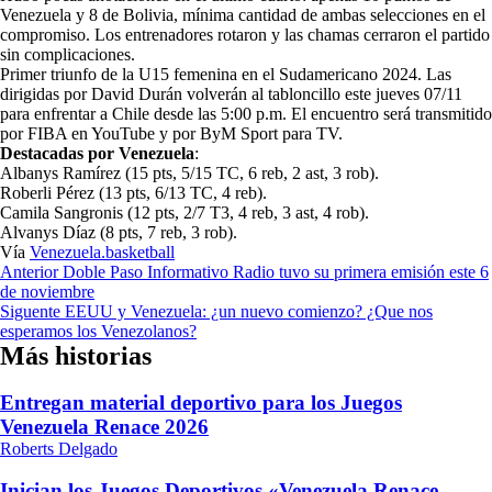
Venezuela y 8 de Bolivia, mínima cantidad de ambas selecciones en el
compromiso. Los entrenadores rotaron y las chamas cerraron el partido
sin complicaciones.
Primer triunfo de la U15 femenina en el Sudamericano 2024. Las
dirigidas por David Durán volverán al tabloncillo este jueves 07/11
para enfrentar a Chile desde las 5:00 p.m. El encuentro será transmitido
por FIBA en YouTube y por ByM Sport para TV.
Destacadas por Venezuela
:
Albanys Ramírez (15 pts, 5/15 TC, 6 reb, 2 ast, 3 rob).
Roberli Pérez (13 pts, 6/13 TC, 4 reb).
Camila Sangronis (12 pts, 2/7 T3, 4 reb, 3 ast, 4 rob).
Alvanys Díaz (8 pts, 7 reb, 3 rob).
Vía
Venezuela.basketball
Navegación
Anterior
Doble Paso Informativo Radio tuvo su primera emisión este 6
de noviembre
de
Siguente
EEUU y Venezuela: ¿un nuevo comienzo? ¿Que nos
entradas
esperamos los Venezolanos?
Más historias
Entregan material deportivo para los Juegos
Venezuela Renace 2026
Roberts Delgado
Inician los Juegos Deportivos «Venezuela Renace