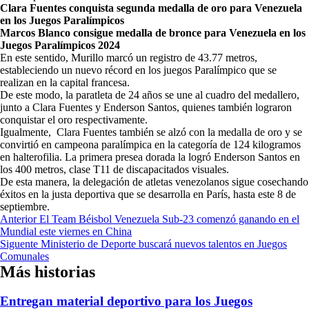
Clara Fuentes conquista segunda medalla de oro para Venezuela
en los Juegos Paralímpicos
Marcos Blanco consigue medalla de bronce para Venezuela en los
Juegos Paralímpicos 2024
En este sentido, Murillo marcó un registro de 43.77 metros,
estableciendo un nuevo récord en los juegos Paralímpico que se
realizan en la capital francesa.
De este modo, la paratleta de 24 años se une al cuadro del medallero,
junto a Clara Fuentes y Enderson Santos, quienes también lograron
conquistar el oro respectivamente.
Igualmente, Clara Fuentes también se alzó con la medalla de oro y se
convirtió en campeona paralímpica en la categoría de 124 kilogramos
en halterofilia. La primera presea dorada la logró Enderson Santos en
los 400 metros, clase T11 de discapacitados visuales.
De esta manera, la delegación de atletas venezolanos sigue cosechando
éxitos en la justa deportiva que se desarrolla en París, hasta este 8 de
septiembre.
Navegación
Anterior
El Team Béisbol Venezuela Sub-23 comenzó ganando en el
Mundial este viernes en China
de
Siguente
Ministerio de Deporte buscará nuevos talentos en Juegos
entradas
Comunales
Más historias
Entregan material deportivo para los Juegos