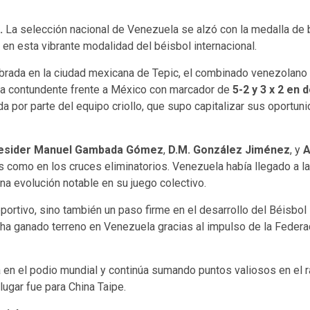
.
La selección nacional de Venezuela se alzó con la medalla de
en esta vibrante modalidad del béisbol internacional.
brada en la ciudad mexicana de Tepic, el combinado venezolano l
oria contundente frente a México con marcador de
5-2 y 3 x 2 en 
da por parte del equipo criollo, que supo capitalizar sus oportu
esider Manuel Gambada Gómez
,
D.M. González Jiménez
, y
A
 como en los cruces eliminatorios. Venezuela había llegado a la
a evolución notable en su juego colectivo.
portivo, sino también un paso firme en el desarrollo del Béisbol 
 ha ganado terreno en Venezuela gracias al impulso de la Federa
a en el podio mundial y continúa sumando puntos valiosos en el 
lugar fue para China Taipe.