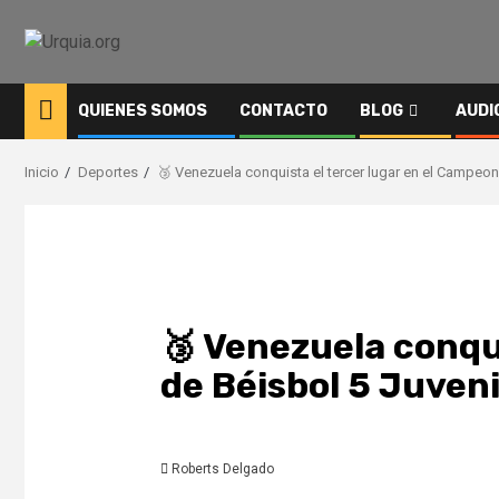
Saltar
al
contenido
QUIENES SOMOS
CONTACTO
BLOG
AUDI
Inicio
Deportes
🥉 Venezuela conquista el tercer lugar en el Campeon
🥉 Venezuela conqu
de Béisbol 5 Juveni
Roberts Delgado