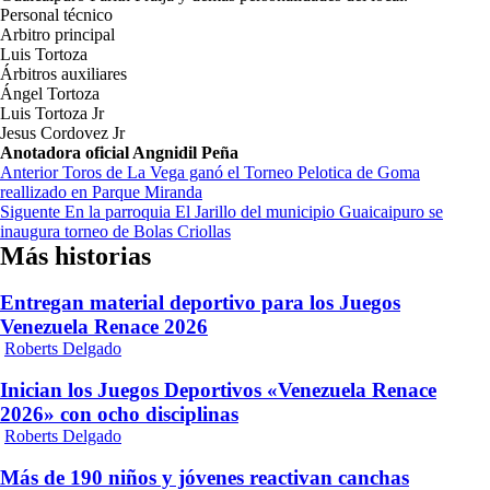
Personal técnico
Arbitro principal
Luis Tortoza
Árbitros auxiliares
Ángel Tortoza
Luis Tortoza Jr
Jesus Cordovez Jr
Anotadora oficial Angnidil Peña
Navegación
Anterior
Toros de La Vega ganó el Torneo Pelotica de Goma
reallizado en Parque Miranda
de
Siguente
En la parroquia El Jarillo del municipio Guaicaipuro se
entradas
inaugura torneo de Bolas Criollas
Más historias
Entregan material deportivo para los Juegos
Venezuela Renace 2026
Roberts Delgado
Inician los Juegos Deportivos «Venezuela Renace
2026» con ocho disciplinas
Roberts Delgado
Más de 190 niños y jóvenes reactivan canchas