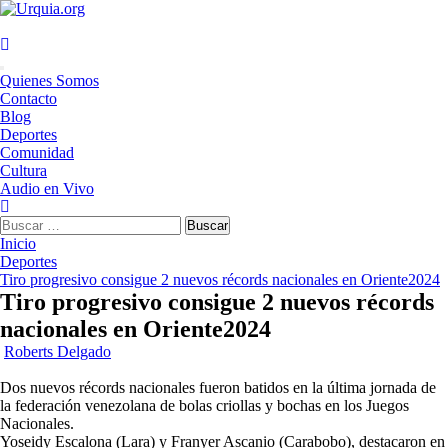
Saltar
al
contenido
Menú
Quienes Somos
principal
Contacto
Blog
Deportes
Comunidad
Cultura
Audio en Vivo
Buscar:
Inicio
Deportes
Tiro progresivo consigue 2 nuevos récords nacionales en Oriente2024
Tiro progresivo consigue 2 nuevos récords
nacionales en Oriente2024
Roberts Delgado
Dos nuevos récords nacionales fueron batidos en la última jornada de
la federación venezolana de bolas criollas y bochas en los Juegos
Nacionales.
Yoseidy Escalona (Lara) y Franyer Ascanio (Carabobo), destacaron en