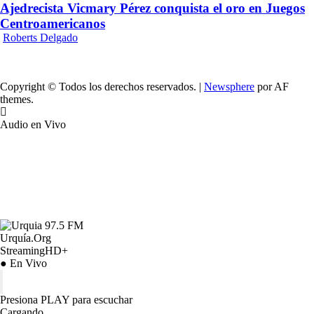
Ajedrecista Vicmary Pérez conquista el oro en Juegos
Centroamericanos
Roberts Delgado
Copyright © Todos los derechos reservados.
|
Newsphere
por AF
themes.
Audio en Vivo
Urquía.Org
StreamingHD+
● En Vivo
Presiona PLAY para escuchar
Cargando…